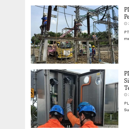
P
P
PT
me
P
S
T
PL
Su