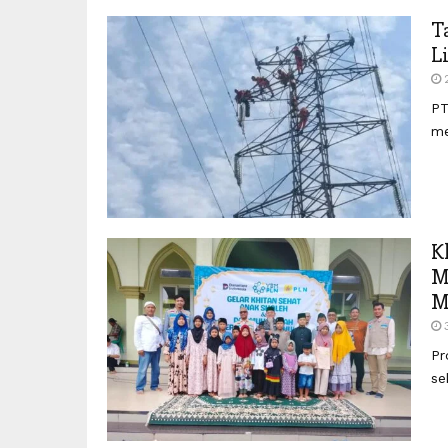
T
L
PT
me
K
M
M
Pr
se