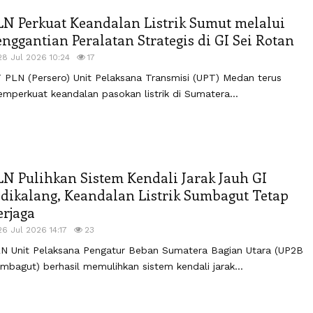
LN Perkuat Keandalan Listrik Sumut melalui
enggantian Peralatan Strategis di GI Sei Rotan
28 Jul 2026 10:24
17
 PLN (Persero) Unit Pelaksana Transmisi (UPT) Medan terus
mperkuat keandalan pasokan listrik di Sumatera...
LN Pulihkan Sistem Kendali Jarak Jauh GI
idikalang, Keandalan Listrik Sumbagut Tetap
erjaga
26 Jul 2026 14:17
23
N Unit Pelaksana Pengatur Beban Sumatera Bagian Utara (UP2B
mbagut) berhasil memulihkan sistem kendali jarak...