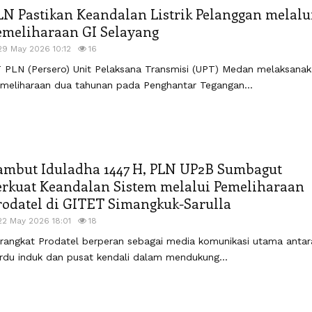
LN Pastikan Keandalan Listrik Pelanggan melalu
emeliharaan GI Selayang
29 May 2026 10:12
16
 PLN (Persero) Unit Pelaksana Transmisi (UPT) Medan melaksana
meliharaan dua tahunan pada Penghantar Tegangan...
ambut Iduladha 1447 H, PLN UP2B Sumbagut
erkuat Keandalan Sistem melalui Pemeliharaan
rodatel di GITET Simangkuk-Sarulla
22 May 2026 18:01
18
rangkat Prodatel berperan sebagai media komunikasi utama antar
rdu induk dan pusat kendali dalam mendukung...