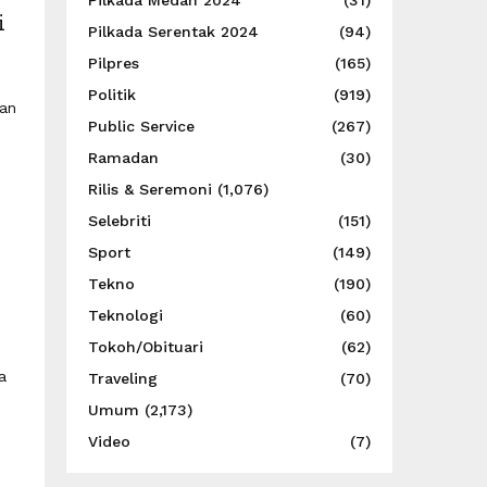
Pilkada Medan 2024
(31)
i
Pilkada Serentak 2024
(94)
Pilpres
(165)
Politik
(919)
kan
Public Service
(267)
Ramadan
(30)
Rilis & Seremoni
(1,076)
Selebriti
(151)
Sport
(149)
Tekno
(190)
Teknologi
(60)
Tokoh/Obituari
(62)
a
Traveling
(70)
Umum
(2,173)
Video
(7)