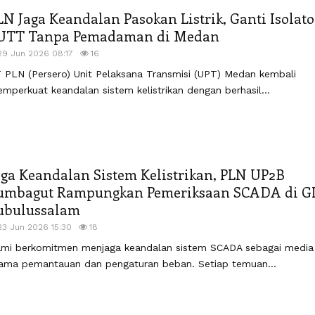
LN Jaga Keandalan Pasokan Listrik, Ganti Isolato
UTT Tanpa Pemadaman di Medan
29 Jun 2026 08:17
16
 PLN (Persero) Unit Pelaksana Transmisi (UPT) Medan kembali
mperkuat keandalan sistem kelistrikan dengan berhasil...
aga Keandalan Sistem Kelistrikan, PLN UP2B
umbagut Rampungkan Pemeriksaan SCADA di G
ubulussalam
23 Jun 2026 15:30
18
mi berkomitmen menjaga keandalan sistem SCADA sebagai media
ama pemantauan dan pengaturan beban. Setiap temuan...