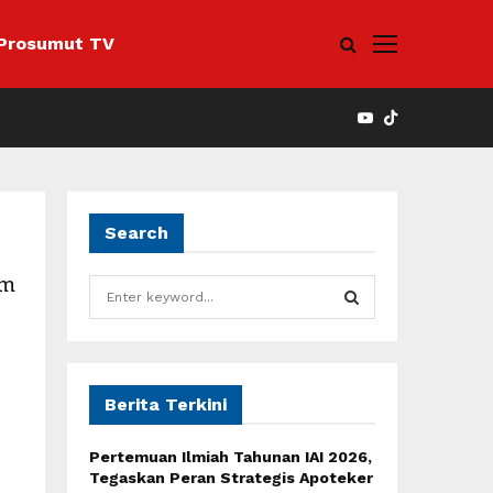
Prosumut TV
YOUTUBE
Search
em
S
e
a
S
r
c
E
h
Berita Terkini
f
A
o
Pertemuan Ilmiah Tahunan IAI 2026,
r
R
Tegaskan Peran Strategis Apoteker