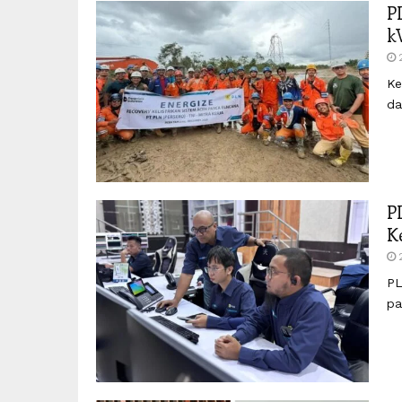
P
k
Ke
da
P
K
PL
pa