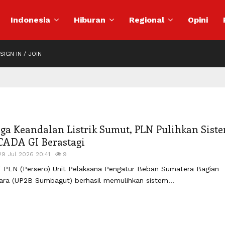
Indonesia
Hiburan
Regional
Opini
SIGN IN / JOIN
aga Keandalan Listrik Sumut, PLN Pulihkan Sist
CADA GI Berastagi
29 Jul 2026 20:41
9
 PLN (Persero) Unit Pelaksana Pengatur Beban Sumatera Bagian
ara (UP2B Sumbagut) berhasil memulihkan sistem...