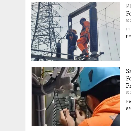
P
P
PT
pe
S
P
P
Pe
ga