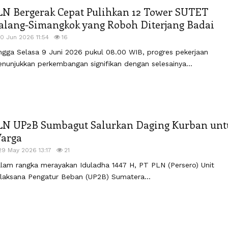
LN Bergerak Cepat Pulihkan 12 Tower SUTET
alang-Simangkok yang Roboh Diterjang Badai
10 Jun 2026 11:54
16
ngga Selasa 9 Juni 2026 pukul 08.00 WIB, progres pekerjaan
nunjukkan perkembangan signifikan dengan selesainya...
LN UP2B Sumbagut Salurkan Daging Kurban unt
arga
29 May 2026 13:17
21
lam rangka merayakan Iduladha 1447 H, PT PLN (Persero) Unit
laksana Pengatur Beban (UP2B) Sumatera...