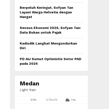
:
C
Berpeluh Keringat, Sofyan Tan
Layani Warga Helvetia dengan
H
Hangat
Sensus Ekonomi 2026, Sofyan Tan:
Data Bukan untuk Pajak
Kadisdik Langkat Mengundurkan
Diri
PD AIJ Sumut Optimistis Setor PAD
pada 2026
Medan
Light Rain
89%
0.7km/h
71%