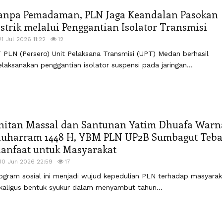
anpa Pemadaman, PLN Jaga Keandalan Pasokan
istrik melalui Penggantian Isolator Transmisi
21 Jul 2026 11:22
12
 PLN (Persero) Unit Pelaksana Transmisi (UPT) Medan berhasil
laksanakan penggantian isolator suspensi pada jaringan...
hitan Massal dan Santunan Yatim Dhuafa Warn
uharram 1448 H, YBM PLN UP2B Sumbagut Teba
anfaat untuk Masyarakat
30 Jun 2026 22:59
17
ogram sosial ini menjadi wujud kepedulian PLN terhadap masyarak
kaligus bentuk syukur dalam menyambut tahun...