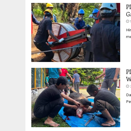
P
G
Hi
me
P
W
Da
Pe