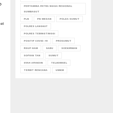
0
PERTAMINA PATRA NIAGA REGIONAL
SUMBAGUT
PLN
PN MEDAN
POLDA SUMUT
pat
POLRES LANGKAT
POLRES TEBINGTINGGI
POSITIF COVID-19
PROSUMUT
RSUP HAM
SABU
SOEKIRMAN
SOFYAN TAN
SUMUT
SYAH AFANDIN
TELKOMSEL
TERBIT RENCANA
UMKM