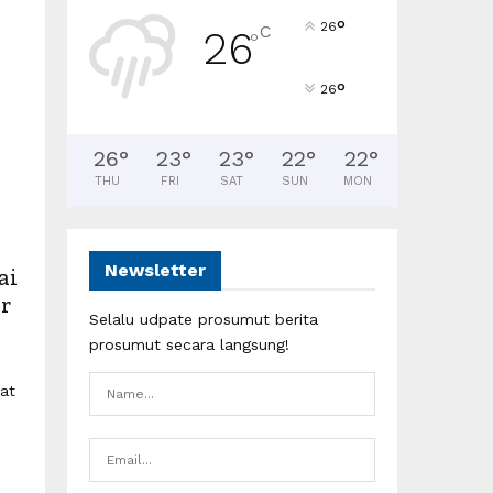
°
26
C
26
°
°
26
26
°
23
°
23
°
22
°
22
°
THU
FRI
SAT
SUN
MON
Newsletter
ai
r
Selalu udpate prosumut berita
prosumut secara langsung!
at