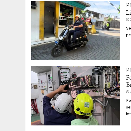
P
L
Se
pe
P
P
B
Pe
se
in