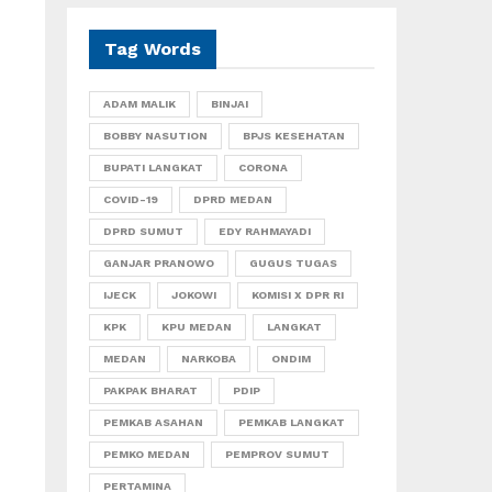
Tag Words
ADAM MALIK
BINJAI
BOBBY NASUTION
BPJS KESEHATAN
BUPATI LANGKAT
CORONA
COVID-19
DPRD MEDAN
DPRD SUMUT
EDY RAHMAYADI
GANJAR PRANOWO
GUGUS TUGAS
IJECK
JOKOWI
KOMISI X DPR RI
KPK
KPU MEDAN
LANGKAT
MEDAN
NARKOBA
ONDIM
PAKPAK BHARAT
PDIP
PEMKAB ASAHAN
PEMKAB LANGKAT
PEMKO MEDAN
PEMPROV SUMUT
PERTAMINA