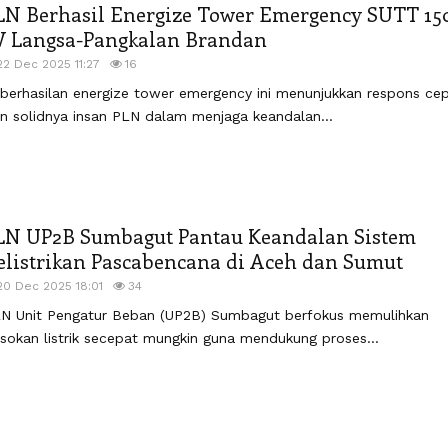
LN Berhasil Energize Tower Emergency SUTT 15
V Langsa-Pangkalan Brandan
22 Dec 2025 11:27
16
berhasilan energize tower emergency ini menunjukkan respons ce
n solidnya insan PLN dalam menjaga keandalan...
LN UP2B Sumbagut Pantau Keandalan Sistem
elistrikan Pascabencana di Aceh dan Sumut
20 Dec 2025 18:01
34
N Unit Pengatur Beban (UP2B) Sumbagut berfokus memulihkan
sokan listrik secepat mungkin guna mendukung proses...