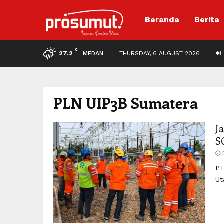
Beranda
Berita
C
27.2
MEDAN
THURSDAY, 6 AUGUST 2026
PLN UIP3B Sumatera
J
S
PT
Ut