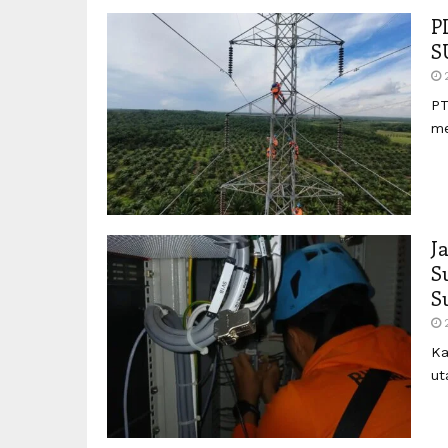
P
S
PT
me
J
S
S
Ka
ut