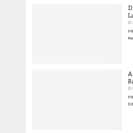
D
L
PR
Ke
A
R
PR
Ed