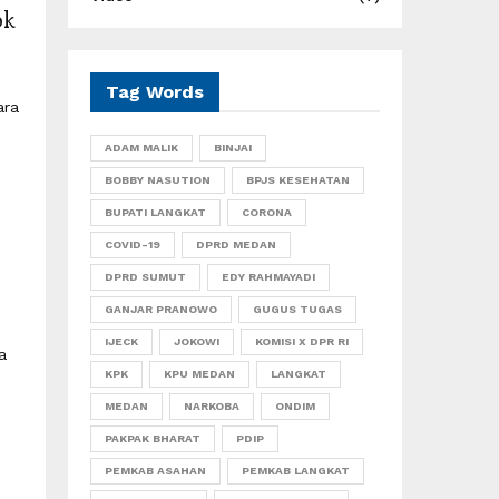
ok
Tag Words
ara
ADAM MALIK
BINJAI
BOBBY NASUTION
BPJS KESEHATAN
BUPATI LANGKAT
CORONA
COVID-19
DPRD MEDAN
DPRD SUMUT
EDY RAHMAYADI
GANJAR PRANOWO
GUGUS TUGAS
IJECK
JOKOWI
KOMISI X DPR RI
a
KPK
KPU MEDAN
LANGKAT
MEDAN
NARKOBA
ONDIM
PAKPAK BHARAT
PDIP
PEMKAB ASAHAN
PEMKAB LANGKAT