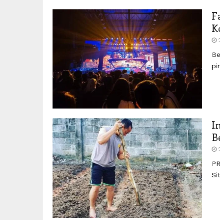
F
K
Be
pi
I
B
PR
Si