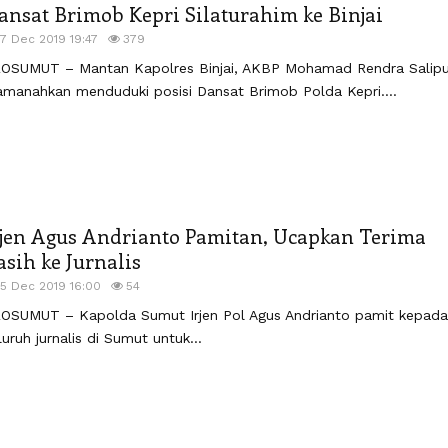
ansat Brimob Kepri Silaturahim ke Binjai
17 Dec 2019 19:47
379
OSUMUT – Mantan Kapolres Binjai, AKBP Mohamad Rendra Salip
amanahkan menduduki posisi Dansat Brimob Polda Kepri....
rjen Agus Andrianto Pamitan, Ucapkan Terima
asih ke Jurnalis
15 Dec 2019 16:00
54
OSUMUT – Kapolda Sumut Irjen Pol Agus Andrianto pamit kepada
luruh jurnalis di Sumut untuk...