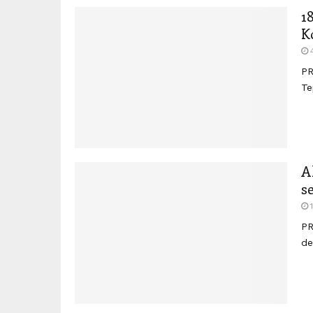
1
K
PR
Te
A
s
PR
de