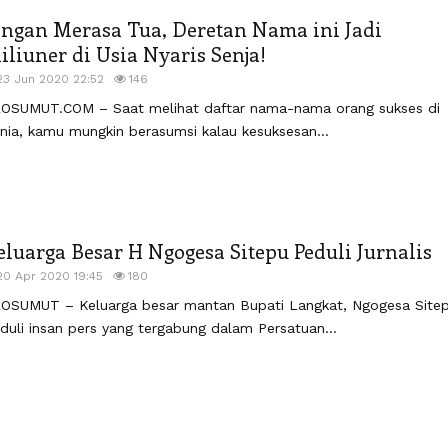
angan Merasa Tua, Deretan Nama ini Jadi
iliuner di Usia Nyaris Senja!
23 Jun 2020 22:52
146
OSUMUT.COM – Saat melihat daftar nama-nama orang sukses di
nia, kamu mungkin berasumsi kalau kesuksesan...
eluarga Besar H Ngogesa Sitepu Peduli Jurnalis
20 Apr 2020 19:45
180
OSUMUT – Keluarga besar mantan Bupati Langkat, Ngogesa Site
duli insan pers yang tergabung dalam Persatuan...