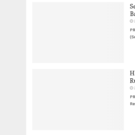
S
B
PR
(S
H
R
PR
Re