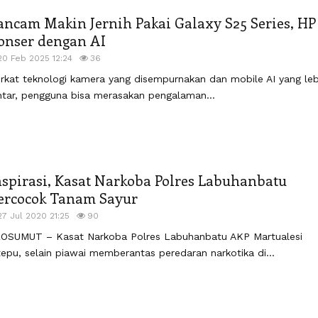
ancam Makin Jernih Pakai Galaxy S25 Series, HP
onser dengan AI
20 Feb 2025 12:24
36
rkat teknologi kamera yang disempurnakan dan mobile AI yang leb
ntar, pengguna bisa merasakan pengalaman...
nspirasi, Kasat Narkoba Polres Labuhanbatu
ercocok Tanam Sayur
27 Jul 2020 21:25
90
OSUMUT – Kasat Narkoba Polres Labuhanbatu AKP Martualesi
tepu, selain piawai memberantas peredaran narkotika di...