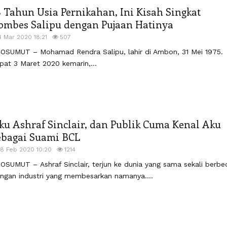
8 Tahun Usia Pernikahan, Ini Kisah Singkat
ombes Salipu dengan Pujaan Hatinya
4 Mar 2020 18:21
507
OSUMUT – Mohamad Rendra Salipu, lahir di Ambon, 31 Mei 1975.
pat 3 Maret 2020 kemarin,...
ku Ashraf Sinclair, dan Publik Cuma Kenal Aku
ebagai Suami BCL
18 Feb 2020 10:20
1214
OSUMUT – Ashraf Sinclair, terjun ke dunia yang sama sekali berbe
ngan industri yang membesarkan namanya....