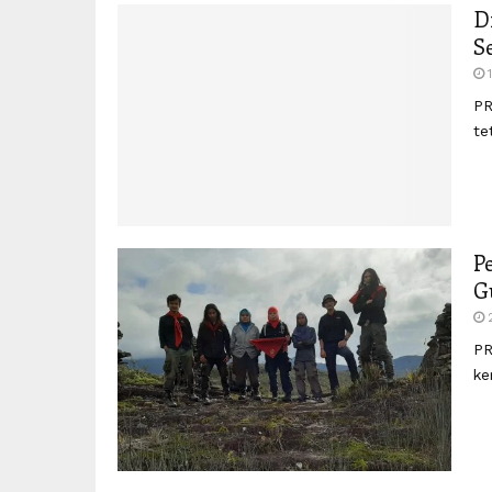
D
S
PR
te
P
G
PR
ke