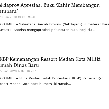
ekdaprov Apresiasi Buku ‘Zahir Membangun
atubara’
29 Jan 2020 19:49
56
OSUMUT – Sekretaris Daerah Provinsi (Sekdaprov) Sumatera Utar
umut) R Sabrina mengapresiasi peluncuran buku berjudul...
KBP Kemenangan Ressort Medan Kota Miliki
umah Dinas Baru
27 Jan 2020 17:32
207
OSUMUT – Huria Kristen Batak Protestan (HKBP) Kemenangan
ssort Medan Kota saat ini memiliki rumah...