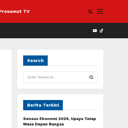
Prosumut TV
YOUTUBE
Search
S
e
a
S
r
c
E
h
Berita Terkini
f
A
o
Sensus Ekonomi 2026, Upaya Tatap
r
R
Masa Depan Bangsa