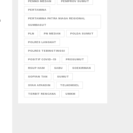
PEMKO MEDAN
PEMPROV SUMUT
PERTAMINA
PERTAMINA PATRA NIAGA REGIONAL
u
SUMBAGUT
PLN
PN MEDAN
POLDA SUMUT
POLRES LANGKAT
POLRES TEBINGTINGGI
POSITIF COVID-19
PROSUMUT
RSUP HAM
SABU
SOEKIRMAN
SOFYAN TAN
SUMUT
SYAH AFANDIN
TELKOMSEL
TERBIT RENCANA
UMKM