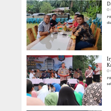
D
PR
di
I
K
PR
se