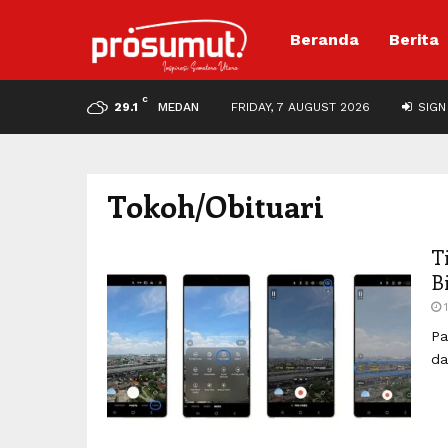
Beranda
Berita
C
29.1
MEDAN
FRIDAY, 7 AUGUST 2026
SIGN 
Tokoh/Obituari
T
B
Pa
da