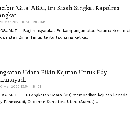
icibir ‘Gila’ ABRI, Ini Kisah Singkat Kapolres
angkat
20 Mar 2020 16:20
2049
OSUMUT – Bagi masyarakat Perkampungan atau Asrama Korem d
camatan Binjai Timur, tentu tak asing ketika...
ngkatan Udara Bikin Kejutan Untuk Edy
ahmayadi
10 Mar 2020 13:54
101
OSUMUT – TNI Angkatan Udara (AU) memberikan kejutan kepada
y Rahmayadi, Gubernur Sumatera Utara (Sumut)...