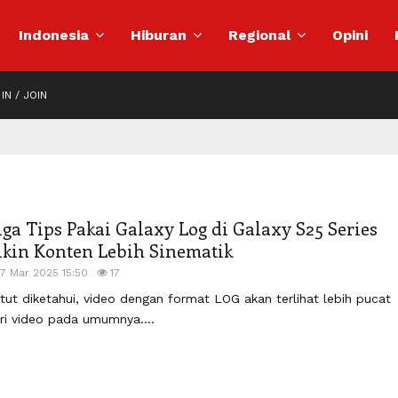
Indonesia
Hiburan
Regional
Opini
IN / JOIN
iga Tips Pakai Galaxy Log di Galaxy S25 Series
ikin Konten Lebih Sinematik
17 Mar 2025 15:50
17
tut diketahui, video dengan format LOG akan terlihat lebih pucat
ri video pada umumnya....