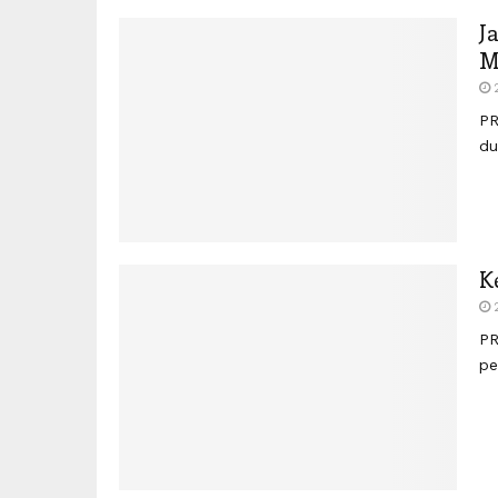
J
M
PR
du
K
PR
pe