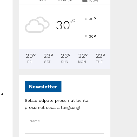
65%
0.7km/h
100%
°
30
C
30
°
°
30
29
°
23
°
23
°
22
°
22
°
FRI
SAT
SUN
MON
TUE
Newsletter
pu
Selalu udpate prosumut berita
prosumut secara langsung!