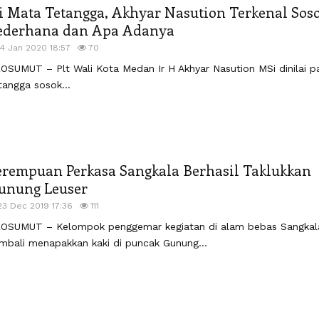
i Mata Tetangga, Akhyar Nasution Terkenal Sos
ederhana dan Apa Adanya
14 Jan 2020 18:57
70
OSUMUT – Plt Wali Kota Medan Ir H Akhyar Nasution MSi dinilai p
tangga sosok...
erempuan Perkasa Sangkala Berhasil Taklukkan
unung Leuser
23 Dec 2019 17:36
111
OSUMUT – Kelompok penggemar kegiatan di alam bebas Sangkal
mbali menapakkan kaki di puncak Gunung...