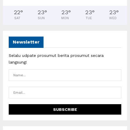
22
°
23
°
23
°
23
°
23
°
SAT
SUN
MON
TUE
WED
Newsletter
Selalu udpate prosumut berita prosumut secara
langsung!