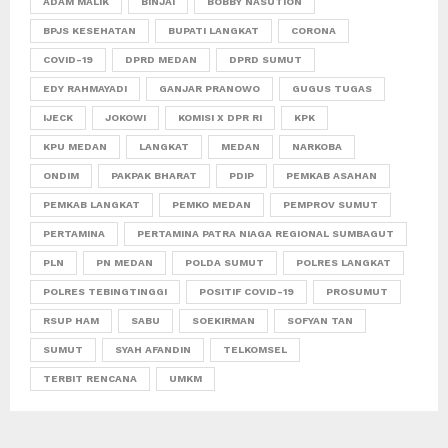
ADAM MALIK
BINJAI
BOBBY NASUTION
BPJS KESEHATAN
BUPATI LANGKAT
CORONA
COVID-19
DPRD MEDAN
DPRD SUMUT
EDY RAHMAYADI
GANJAR PRANOWO
GUGUS TUGAS
IJECK
JOKOWI
KOMISI X DPR RI
KPK
KPU MEDAN
LANGKAT
MEDAN
NARKOBA
ONDIM
PAKPAK BHARAT
PDIP
PEMKAB ASAHAN
PEMKAB LANGKAT
PEMKO MEDAN
PEMPROV SUMUT
PERTAMINA
PERTAMINA PATRA NIAGA REGIONAL SUMBAGUT
PLN
PN MEDAN
POLDA SUMUT
POLRES LANGKAT
POLRES TEBINGTINGGI
POSITIF COVID-19
PROSUMUT
RSUP HAM
SABU
SOEKIRMAN
SOFYAN TAN
SUMUT
SYAH AFANDIN
TELKOMSEL
TERBIT RENCANA
UMKM