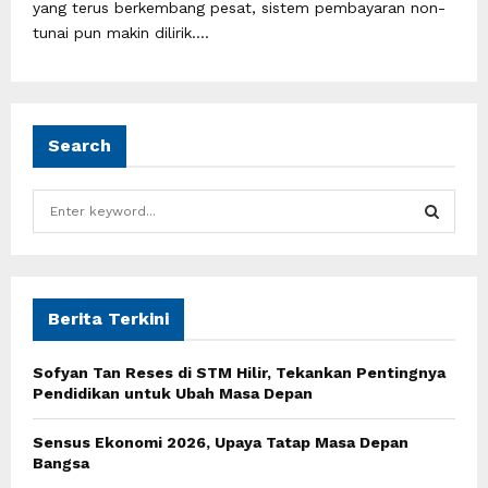
yang terus berkembang pesat, sistem pembayaran non-
tunai pun makin dilirik....
Search
S
e
a
S
r
c
E
h
Berita Terkini
f
A
o
Sofyan Tan Reses di STM Hilir, Tekankan Pentingnya
r
R
Pendidikan untuk Ubah Masa Depan
:
C
Sensus Ekonomi 2026, Upaya Tatap Masa Depan
Bangsa
H