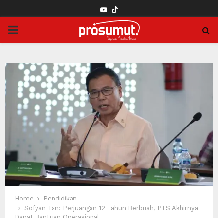
YOUTUBE
PRIMARY
MENU
Home
Pendidikan
Sofyan Tan: Perjuangan 12 Tahun Berbuah, PTS Akhirnya
Dapat Bantuan Operasional