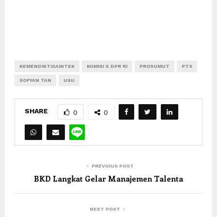
KEMENDIKTISAINTEK
KOMISI X DPR RI
PROSUMUT
PTS
SOFYAN TAN
USU
SHARE
0
0
PREVIOUS POST
BKD Langkat Gelar Manajemen Talenta
NEXT POST