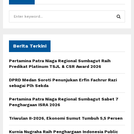
S
e
a
S
r
c
E
h
Berita Terkini
f
A
o
Pertamina Patra Niaga Regional Sumbagut Raih
r
R
Predikat Platinum TSJL & CSR Award 2026
:
C
DPRD Medan Soroti Penunjukan Erfin Fachrur Razi
sebagai Plh Sekda
H
Pertamina Patra Niaga Regional Sumbagut Sabet 7
Penghargaan ISRA 2026
Triwulan II-2026, Ekonomi Sumut Tumbuh 5,5 Persen
Kurnia Nugraha Raih Penghargaan Indonesia Public