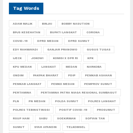
Tag Words
ADAM MALIK
BINJAI
BOBBY NASUTION
BPJS KESEHATAN
BUPATI LANGKAT
CORONA
COVID-19
DPRD MEDAN
DPRD SUMUT
EDY RAHMAYADI
GANJAR PRANOWO
GUGUS TUGAS
IJECK
JOKOWI
KOMISI X DPR RI
KPK
KPU MEDAN
LANGKAT
MEDAN
NARKOBA
ONDIM
PAKPAK BHARAT
PDIP
PEMKAB ASAHAN
PEMKAB LANGKAT
PEMKO MEDAN
PEMPROV SUMUT
PERTAMINA
PERTAMINA PATRA NIAGA REGIONAL SUMBAGUT
PLN
PN MEDAN
POLDA SUMUT
POLRES LANGKAT
POLRES TEBINGTINGGI
POSITIF COVID-19
PROSUMUT
RSUP HAM
SABU
SOEKIRMAN
SOFYAN TAN
SUMUT
SYAH AFANDIN
TELKOMSEL