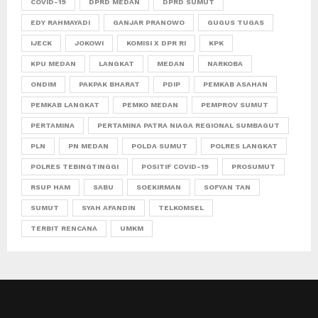
COVID-19
DPRD MEDAN
DPRD SUMUT
EDY RAHMAYADI
GANJAR PRANOWO
GUGUS TUGAS
IJECK
JOKOWI
KOMISI X DPR RI
KPK
KPU MEDAN
LANGKAT
MEDAN
NARKOBA
ONDIM
PAKPAK BHARAT
PDIP
PEMKAB ASAHAN
PEMKAB LANGKAT
PEMKO MEDAN
PEMPROV SUMUT
PERTAMINA
PERTAMINA PATRA NIAGA REGIONAL SUMBAGUT
PLN
PN MEDAN
POLDA SUMUT
POLRES LANGKAT
POLRES TEBINGTINGGI
POSITIF COVID-19
PROSUMUT
RSUP HAM
SABU
SOEKIRMAN
SOFYAN TAN
SUMUT
SYAH AFANDIN
TELKOMSEL
TERBIT RENCANA
UMKM