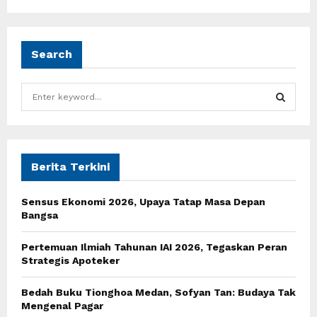
Search
S
e
a
S
r
c
E
h
Berita Terkini
f
A
o
Sensus Ekonomi 2026, Upaya Tatap Masa Depan
r
R
Bangsa
:
C
Pertemuan Ilmiah Tahunan IAI 2026, Tegaskan Peran
Strategis Apoteker
H
Bedah Buku Tionghoa Medan, Sofyan Tan: Budaya Tak
Mengenal Pagar