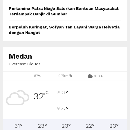
Pertamina Patra Niaga Salurkan Bantuan Masyarakat
Terdampak Banjir di Sumbar
Berpeluh Keringat, Sofyan Tan Layani Warga Helvetia
dengan Hangat
Medan
Overcast Clouds
57%
0.7km/h
100%
°
C
32
32
°
°
32
31
°
23
°
23
°
22
°
23
°