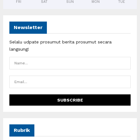
FRI
SAT
SUN
MON
TUE
Newsletter
Selalu udpate prosumut berita prosumut secara
langsung!
Rubrik