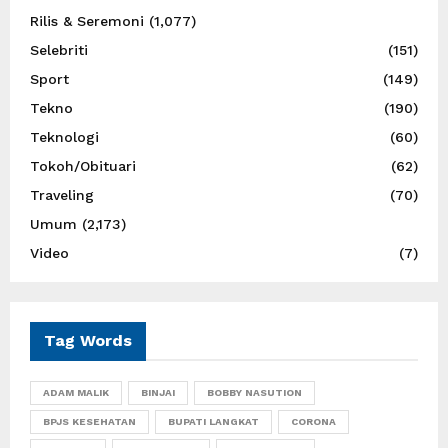
Rilis & Seremoni
(1,077)
Selebriti
(151)
Sport
(149)
Tekno
(190)
Teknologi
(60)
Tokoh/Obituari
(62)
Traveling
(70)
Umum
(2,173)
Video
(7)
Tag Words
ADAM MALIK
BINJAI
BOBBY NASUTION
BPJS KESEHATAN
BUPATI LANGKAT
CORONA