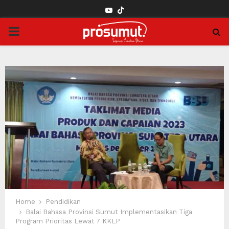
YOUTUBE
PRIMARY
MENU
Home
Pendidikan
Balai Bahasa Provinsi Sumut Implementasikan Tiga
Program Prioritas Lewat 7 KKLP