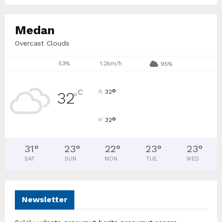
Medan
Overcast Clouds
53%
1.2km/h
95%
°
C
32
32
°
°
32
31
°
23
°
22
°
23
°
23
°
SAT
SUN
MON
TUE
WED
Newsletter