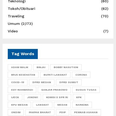
Teknologi
(60)
Tokoh/Obituari
(62)
Traveling
(70)
Umum
(2,173)
Video
(7)
Tag Words
ADAM MALIK
BINJAI
BOBBY NASUTION
BPJS KESEHATAN
BUPATI LANGKAT
CORONA
COVID-19
DPRD MEDAN
DPRD SUMUT
EDY RAHMAYADI
GANJAR PRANOWO
GUGUS TUGAS
IJECK
JOKOWI
KOMISI X DPR RI
KPK
KPU MEDAN
LANGKAT
MEDAN
NARKOBA
ONDIM
PAKPAK BHARAT
PDIP
PEMKAB ASAHAN