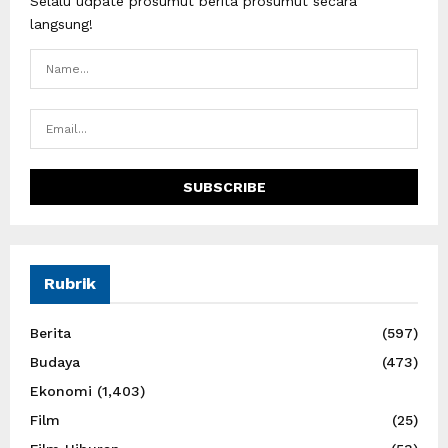
Selalu udpate prosumut berita prosumut secara
langsung!
Rubrik
Berita
(597)
Budaya
(473)
Ekonomi
(1,403)
Film
(25)