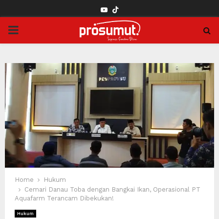
YOUTUBE
PRIMARY
MENU
Home
Hukum
Cemari Danau Toba dengan Bangkai Ikan, Operasional PT
Aquafarm Terancam Dibekukan!
Hukum