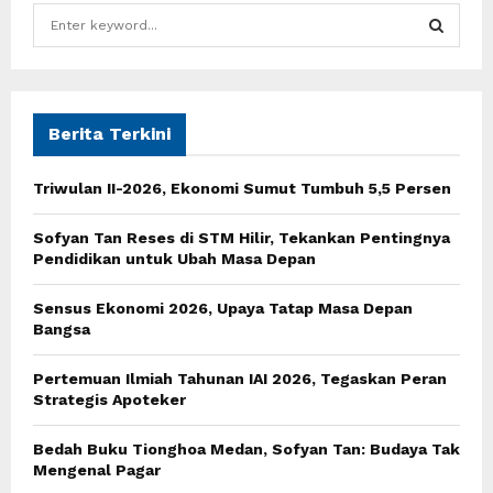
S
e
a
S
r
c
E
h
Berita Terkini
f
A
o
Triwulan II-2026, Ekonomi Sumut Tumbuh 5,5 Persen
r
R
:
Sofyan Tan Reses di STM Hilir, Tekankan Pentingnya
C
Pendidikan untuk Ubah Masa Depan
H
Sensus Ekonomi 2026, Upaya Tatap Masa Depan
Bangsa
Pertemuan Ilmiah Tahunan IAI 2026, Tegaskan Peran
Strategis Apoteker
Bedah Buku Tionghoa Medan, Sofyan Tan: Budaya Tak
Mengenal Pagar