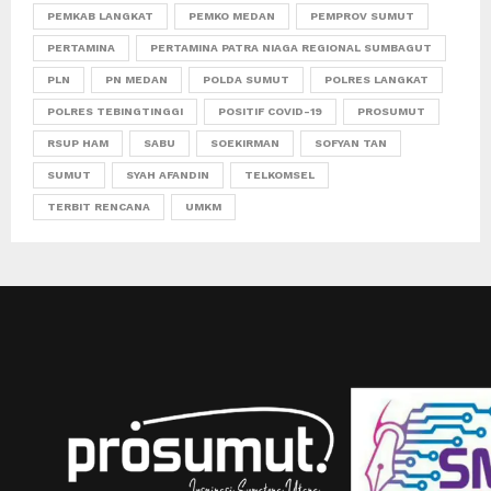
PEMKAB LANGKAT
PEMKO MEDAN
PEMPROV SUMUT
PERTAMINA
PERTAMINA PATRA NIAGA REGIONAL SUMBAGUT
PLN
PN MEDAN
POLDA SUMUT
POLRES LANGKAT
POLRES TEBINGTINGGI
POSITIF COVID-19
PROSUMUT
RSUP HAM
SABU
SOEKIRMAN
SOFYAN TAN
SUMUT
SYAH AFANDIN
TELKOMSEL
TERBIT RENCANA
UMKM