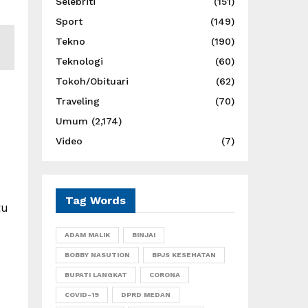
Selebriti
(151)
Sport
(149)
Tekno
(190)
Teknologi
(60)
Tokoh/Obituari
(62)
Traveling
(70)
Umum
(2,174)
Video
(7)
Tag Words
tu
ADAM MALIK
BINJAI
BOBBY NASUTION
BPJS KESEHATAN
BUPATI LANGKAT
CORONA
COVID-19
DPRD MEDAN