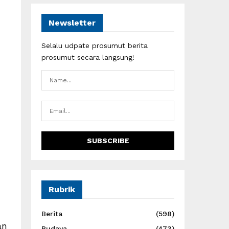
Newsletter
Selalu udpate prosumut berita
prosumut secara langsung!
Rubrik
Berita
(598)
an
Budaya
(473)