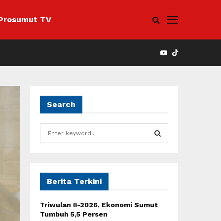
Prosumut TV
YOUTUBE
Search
S
e
a
S
r
c
E
h
Berita Terkini
f
A
o
Triwulan II-2026, Ekonomi Sumut
r
R
Tumbuh 5,5 Persen