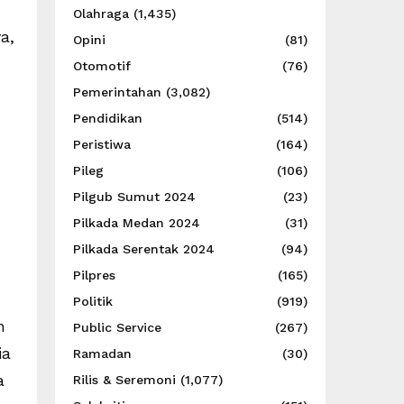
Olahraga
(1,435)
a,
Opini
(81)
Otomotif
(76)
Pemerintahan
(3,082)
Pendidikan
(514)
Peristiwa
(164)
Pileg
(106)
Pilgub Sumut 2024
(23)
Pilkada Medan 2024
(31)
Pilkada Serentak 2024
(94)
Pilpres
(165)
Politik
(919)
n
Public Service
(267)
ia
Ramadan
(30)
a
Rilis & Seremoni
(1,077)