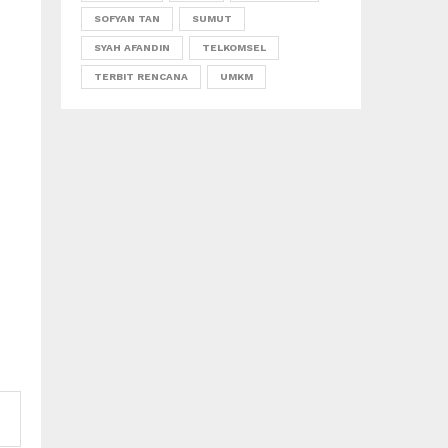
SOFYAN TAN
SUMUT
SYAH AFANDIN
TELKOMSEL
TERBIT RENCANA
UMKM