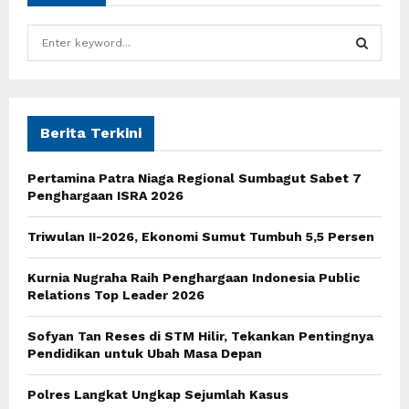
S
e
a
S
r
c
E
h
Berita Terkini
f
A
o
Pertamina Patra Niaga Regional Sumbagut Sabet 7
r
R
Penghargaan ISRA 2026
:
C
Triwulan II-2026, Ekonomi Sumut Tumbuh 5,5 Persen
H
Kurnia Nugraha Raih Penghargaan Indonesia Public
Relations Top Leader 2026
Sofyan Tan Reses di STM Hilir, Tekankan Pentingnya
Pendidikan untuk Ubah Masa Depan
Polres Langkat Ungkap Sejumlah Kasus