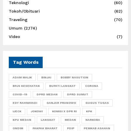
Teknologi
(60)
Tokoh/Obituari
(62)
Traveling
(70)
Umum
(2,174)
Video
(7)
Tag Words
ADAM MALIK
BINJAI
BOBBY NASUTION
BPJS KESEHATAN
BUPATI LANGKAT
CORONA
COVID-19
DPRD MEDAN
DPRD SUMUT
EDY RAHMAYADI
GANJAR PRANOWO
GUGUS TUGAS
IJECK
JOKOWI
KOMISI X DPR RI
KPK
KPU MEDAN
LANGKAT
MEDAN
NARKOBA
ONDIM
PAKPAK BHARAT
PDIP
PEMKAB ASAHAN