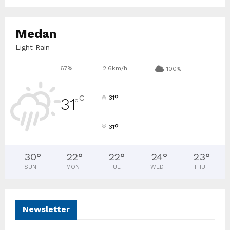
Medan
Light Rain
67%
2.6km/h
100%
°
C
31
31
°
°
31
30
°
22
°
22
°
24
°
23
°
SUN
MON
TUE
WED
THU
Newsletter