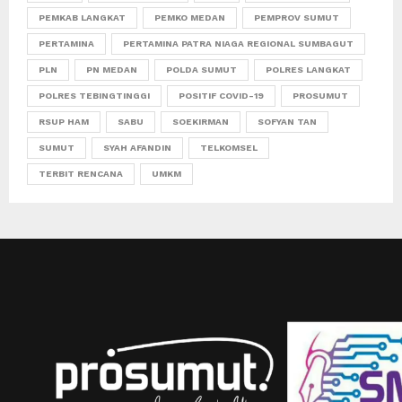
PEMKAB LANGKAT
PEMKO MEDAN
PEMPROV SUMUT
PERTAMINA
PERTAMINA PATRA NIAGA REGIONAL SUMBAGUT
PLN
PN MEDAN
POLDA SUMUT
POLRES LANGKAT
POLRES TEBINGTINGGI
POSITIF COVID-19
PROSUMUT
RSUP HAM
SABU
SOEKIRMAN
SOFYAN TAN
SUMUT
SYAH AFANDIN
TELKOMSEL
TERBIT RENCANA
UMKM