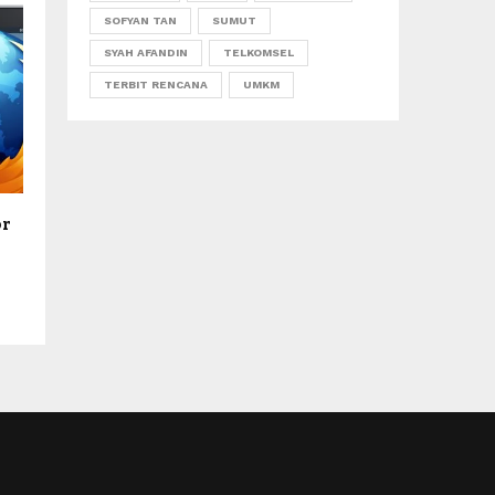
SOFYAN TAN
SUMUT
SYAH AFANDIN
TELKOMSEL
TERBIT RENCANA
UMKM
or