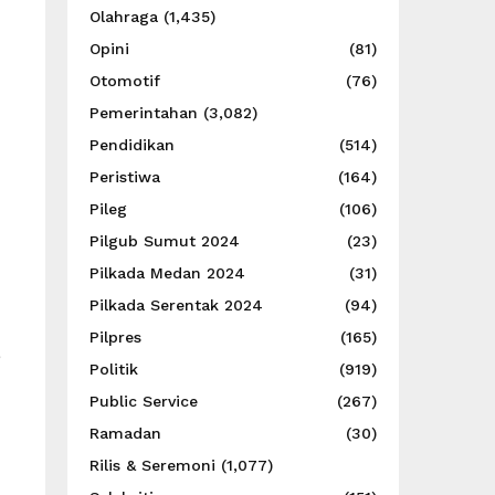
Olahraga
(1,435)
Opini
(81)
Otomotif
(76)
Pemerintahan
(3,082)
Pendidikan
(514)
Peristiwa
(164)
Pileg
(106)
Pilgub Sumut 2024
(23)
Pilkada Medan 2024
(31)
Pilkada Serentak 2024
(94)
Pilpres
(165)
e
Politik
(919)
Public Service
(267)
Ramadan
(30)
Rilis & Seremoni
(1,077)