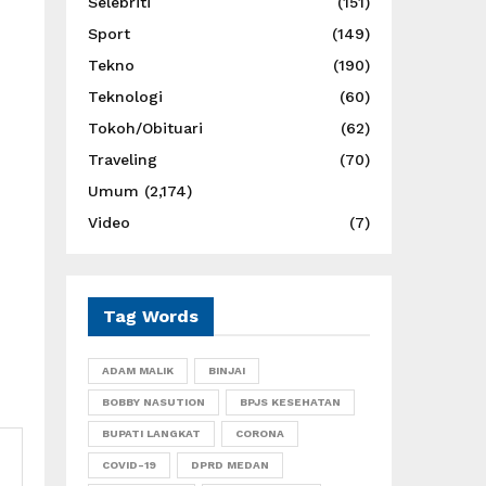
Selebriti
(151)
Sport
(149)
Tekno
(190)
Teknologi
(60)
Tokoh/Obituari
(62)
Traveling
(70)
Umum
(2,174)
Video
(7)
Tag Words
ADAM MALIK
BINJAI
BOBBY NASUTION
BPJS KESEHATAN
BUPATI LANGKAT
CORONA
COVID-19
DPRD MEDAN