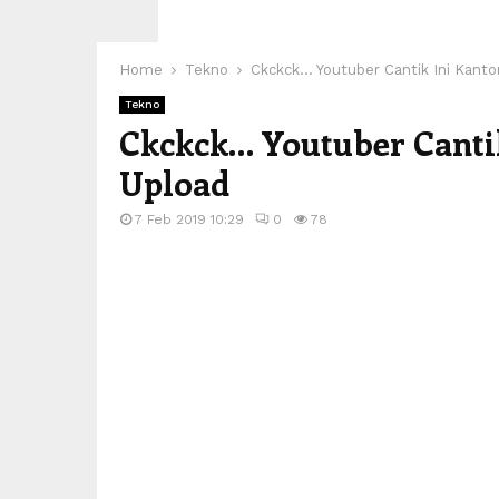
Home
Tekno
Ckckck… Youtuber Cantik Ini Kanton
Tekno
Ckckck… Youtuber Cantik
Upload
7 Feb 2019 10:29
0
78