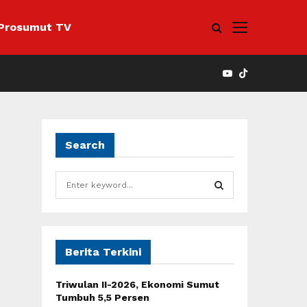
Prosumut TV
YOUTUBE
Search
S
e
a
S
r
c
E
h
Berita Terkini
f
A
o
Triwulan II-2026, Ekonomi Sumut
r
R
Tumbuh 5,5 Persen