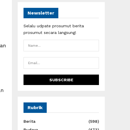
Newsletter
Selalu udpate prosumut berita
prosumut secara langsung!
han
an
Rubrik
Berita
(598)
Budaya
(473)