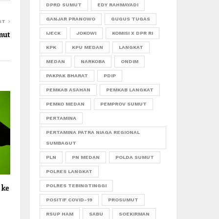
DPRD SUMUT
EDY RAHMAYADI
GANJAR PRANOWO
GUGUS TUGAS
ST
mut
IJECK
JOKOWI
KOMISI X DPR RI
KPK
KPU MEDAN
LANGKAT
MEDAN
NARKOBA
ONDIM
PAKPAK BHARAT
PDIP
PEMKAB ASAHAN
PEMKAB LANGKAT
PEMKO MEDAN
PEMPROV SUMUT
PERTAMINA
PERTAMINA PATRA NIAGA REGIONAL
SUMBAGUT
PLN
PN MEDAN
POLDA SUMUT
POLRES LANGKAT
POLRES TEBINGTINGGI
 ke
POSITIF COVID-19
PROSUMUT
RSUP HAM
SABU
SOEKIRMAN