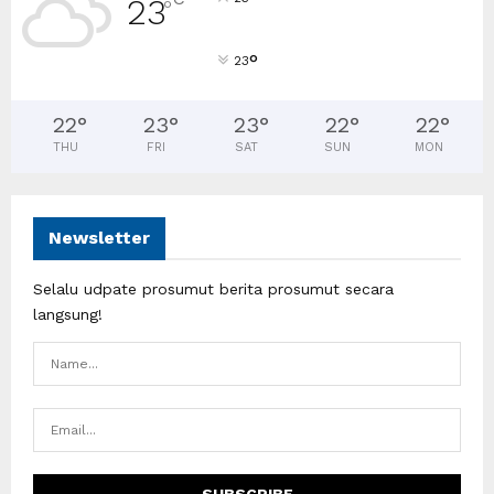
23
°
°
23
22
°
23
°
23
°
22
°
22
°
THU
FRI
SAT
SUN
MON
Newsletter
Selalu udpate prosumut berita prosumut secara
langsung!