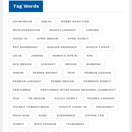
Tag Words
ADAM MALIK
BINJAI
BOBBY NASUTION
BPJS KESEHATAN
BUPATI LANGKAT
CORONA
COVID-19
DPRD MEDAN
DPRD SUMUT
EDY RAHMAYADI
GANJAR PRANOWO
GUGUS TUGAS
IJECK
JOKOWI
KOMISI X DPR RI
KPK
KPU MEDAN
LANGKAT
MEDAN
NARKOBA
ONDIM
PAKPAK BHARAT
PDIP
PEMKAB ASAHAN
PEMKAB LANGKAT
PEMKO MEDAN
PEMPROV SUMUT
PERTAMINA
PERTAMINA PATRA NIAGA REGIONAL SUMBAGUT
PLN
PN MEDAN
POLDA SUMUT
POLRES LANGKAT
POLRES TEBINGTINGGI
POSITIF COVID-19
PROSUMUT
RSUP HAM
SABU
SOEKIRMAN
SOFYAN TAN
SUMUT
SYAH AFANDIN
TELKOMSEL