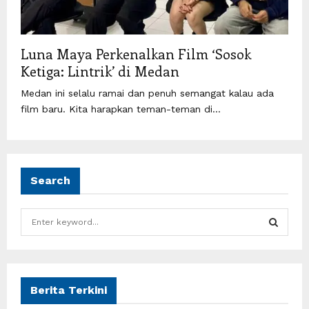
Luna Maya Perkenalkan Film ‘Sosok
Ketiga: Lintrik’ di Medan
Medan ini selalu ramai dan penuh semangat kalau ada
film baru. Kita harapkan teman-teman di...
Search
S
e
a
S
r
c
E
h
Berita Terkini
f
A