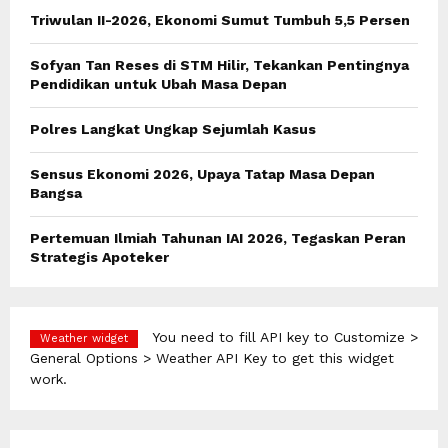
o
Triwulan II-2026, Ekonomi Sumut Tumbuh 5,5 Persen
r
R
:
Sofyan Tan Reses di STM Hilir, Tekankan Pentingnya
C
Pendidikan untuk Ubah Masa Depan
H
Polres Langkat Ungkap Sejumlah Kasus
Sensus Ekonomi 2026, Upaya Tatap Masa Depan
Bangsa
Pertemuan Ilmiah Tahunan IAI 2026, Tegaskan Peran
Strategis Apoteker
You need to fill API key to Customize >
Weather widget
General Options > Weather API Key to get this widget
work.