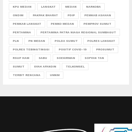
KPU MEDAN
LANGKAT
MEDAN
NARKOBA
ONDIM
PAKPAK BHARAT
PDIP
PEMKAB ASAHAN
PEMKAB LANGKAT
PEMKO MEDAN
PEMPROV SUMUT
PERTAMINA
PERTAMINA PATRA NIAGA REGIONAL SUMBAGUT
PLN
PN MEDAN
POLDA SUMUT
POLRES LANGKAT
POLRES TEBINGTINGGI
POSITIF COVID-19
PROSUMUT
RSUP HAM
SABU
SOEKIRMAN
SOFYAN TAN
SUMUT
SYAH AFANDIN
TELKOMSEL
TERBIT RENCANA
UMKM