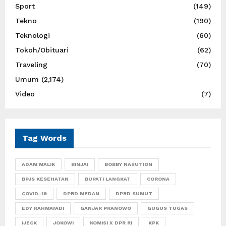
Sport
(149)
Tekno
(190)
Teknologi
(60)
Tokoh/Obituari
(62)
Traveling
(70)
Umum
(2,174)
Video
(7)
Tag Words
ADAM MALIK
BINJAI
BOBBY NASUTION
BPJS KESEHATAN
BUPATI LANGKAT
CORONA
COVID-19
DPRD MEDAN
DPRD SUMUT
EDY RAHMAYADI
GANJAR PRANOWO
GUGUS TUGAS
IJECK
JOKOWI
KOMISI X DPR RI
KPK