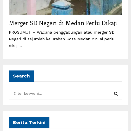
Merger SD Negeri di Medan Perlu Dikaji
PROSUMUT – Wacana penggabungan atau merger SD
Negeri di sejumlah kelurahan Kota Medan dinilai perlu
dikaji...
Search
S
e
a
S
r
c
E
h
Berita Terkini
f
A