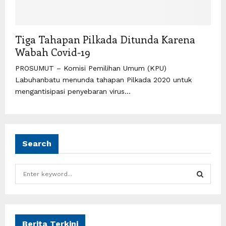
Tiga Tahapan Pilkada Ditunda Karena
Wabah Covid-19
PROSUMUT – Komisi Pemilihan Umum (KPU)
Labuhanbatu menunda tahapan Pilkada 2020 untuk
mengantisipasi penyebaran virus...
Search
S
e
a
S
r
c
E
h
Berita Terkini