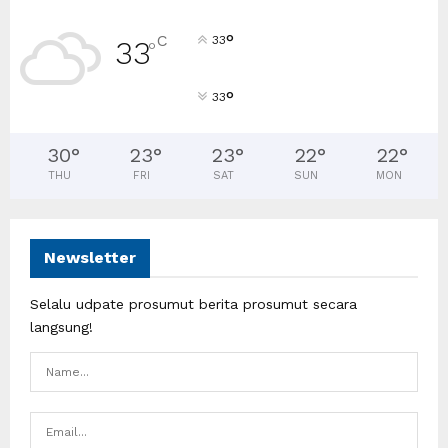
°
C
33
33
°
°
33
30
°
23
°
23
°
22
°
22
°
THU
FRI
SAT
SUN
MON
Newsletter
Selalu udpate prosumut berita prosumut secara
langsung!