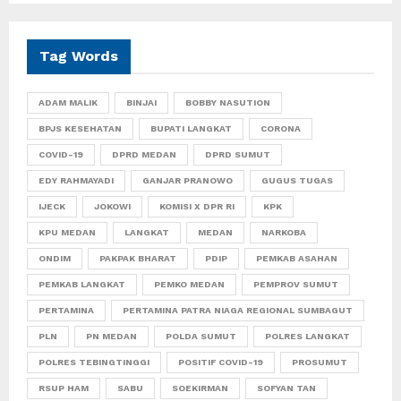
Tag Words
ADAM MALIK
BINJAI
BOBBY NASUTION
BPJS KESEHATAN
BUPATI LANGKAT
CORONA
COVID-19
DPRD MEDAN
DPRD SUMUT
EDY RAHMAYADI
GANJAR PRANOWO
GUGUS TUGAS
IJECK
JOKOWI
KOMISI X DPR RI
KPK
KPU MEDAN
LANGKAT
MEDAN
NARKOBA
ONDIM
PAKPAK BHARAT
PDIP
PEMKAB ASAHAN
PEMKAB LANGKAT
PEMKO MEDAN
PEMPROV SUMUT
PERTAMINA
PERTAMINA PATRA NIAGA REGIONAL SUMBAGUT
PLN
PN MEDAN
POLDA SUMUT
POLRES LANGKAT
POLRES TEBINGTINGGI
POSITIF COVID-19
PROSUMUT
RSUP HAM
SABU
SOEKIRMAN
SOFYAN TAN