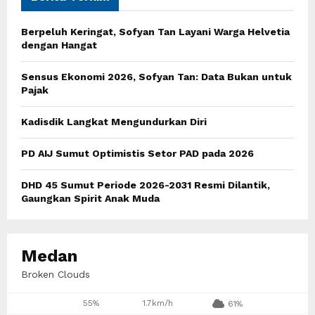
f
A
o
Berpeluh Keringat, Sofyan Tan Layani Warga Helvetia
r
R
dengan Hangat
:
C
Sensus Ekonomi 2026, Sofyan Tan: Data Bukan untuk
Pajak
H
Kadisdik Langkat Mengundurkan Diri
PD AIJ Sumut Optimistis Setor PAD pada 2026
DHD 45 Sumut Periode 2026-2031 Resmi Dilantik,
Gaungkan Spirit Anak Muda
Medan
Broken Clouds
55%
1.7km/h
61%