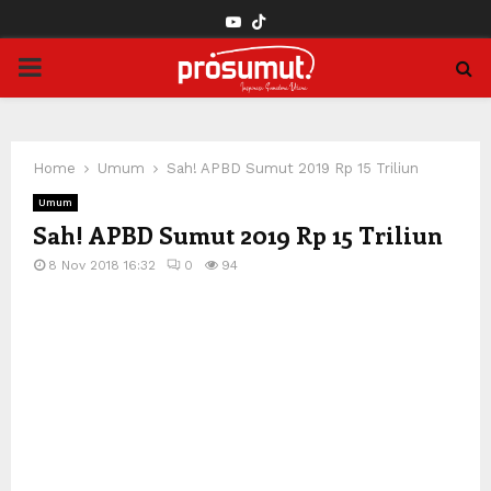
YOUTUBE
PRIMARY
MENU
Home
Umum
Sah! APBD Sumut 2019 Rp 15 Triliun
Umum
Sah! APBD Sumut 2019 Rp 15 Triliun
8 Nov 2018 16:32
0
94