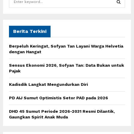
e
a
S
r
c
E
h
Berita Terkini
f
A
o
Berpeluh Keringat, Sofyan Tan Layani Warga Helvetia
r
R
dengan Hangat
:
C
Sensus Ekonomi 2026, Sofyan Tan: Data Bukan untuk
Pajak
H
Kadisdik Langkat Mengundurkan Diri
PD AIJ Sumut Optimistis Setor PAD pada 2026
DHD 45 Sumut Periode 2026-2031 Resmi Dilantik,
Gaungkan Spirit Anak Muda