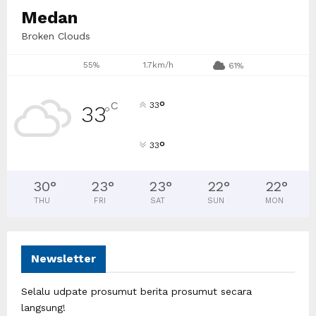
Medan
Broken Clouds
55%
1.7km/h
61%
°
C
33
33
°
°
33
30
°
23
°
23
°
22
°
22
°
THU
FRI
SAT
SUN
MON
Newsletter
Selalu udpate prosumut berita prosumut secara
langsung!