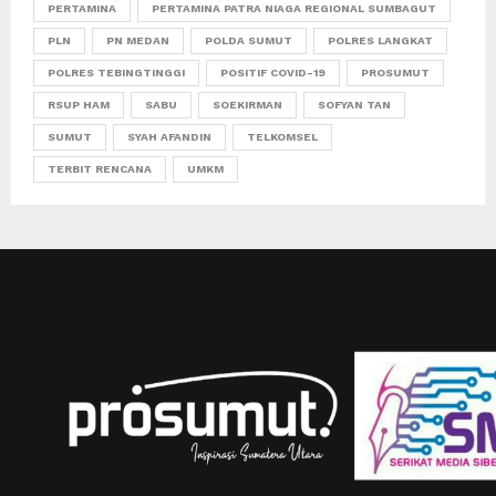
PERTAMINA
PERTAMINA PATRA NIAGA REGIONAL SUMBAGUT
PLN
PN MEDAN
POLDA SUMUT
POLRES LANGKAT
POLRES TEBINGTINGGI
POSITIF COVID-19
PROSUMUT
RSUP HAM
SABU
SOEKIRMAN
SOFYAN TAN
SUMUT
SYAH AFANDIN
TELKOMSEL
TERBIT RENCANA
UMKM