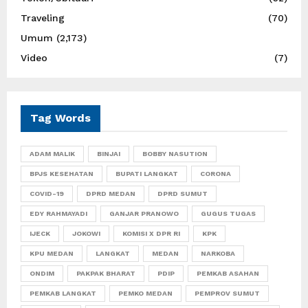
Traveling
(70)
Umum
(2,173)
Video
(7)
Tag Words
ADAM MALIK
BINJAI
BOBBY NASUTION
BPJS KESEHATAN
BUPATI LANGKAT
CORONA
COVID-19
DPRD MEDAN
DPRD SUMUT
EDY RAHMAYADI
GANJAR PRANOWO
GUGUS TUGAS
IJECK
JOKOWI
KOMISI X DPR RI
KPK
KPU MEDAN
LANGKAT
MEDAN
NARKOBA
ONDIM
PAKPAK BHARAT
PDIP
PEMKAB ASAHAN
PEMKAB LANGKAT
PEMKO MEDAN
PEMPROV SUMUT