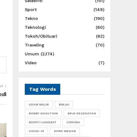
Selebriti
(151)
Sport
(149)
Tekno
(190)
Teknologi
(60)
Tokoh/Obituari
(62)
Traveling
(70)
Umum
(2,174)
Video
(7)
ST
Tag Words
018
ADAM MALIK
BINJAI
BOBBY NASUTION
BPJS KESEHATAN
BUPATI LANGKAT
CORONA
COVID-19
DPRD MEDAN