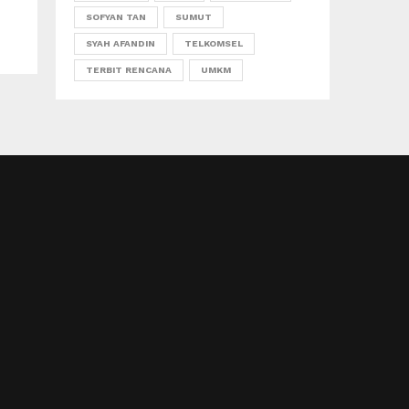
SOFYAN TAN
SUMUT
SYAH AFANDIN
TELKOMSEL
TERBIT RENCANA
UMKM