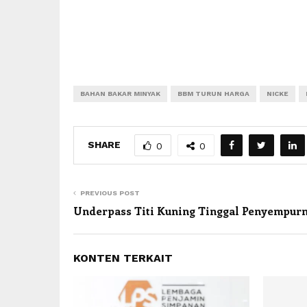
BAHAN BAKAR MINYAK
BBM TURUN HARGA
NICKE
SHARE
0
0
PREVIOUS POST
Underpass Titi Kuning Tinggal Penyempur
KONTEN TERKAIT