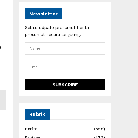
Newsletter
Selalu udpate prosumut berita
prosumut secara langsung!
a
Rubrik
Berita
(598)
Budaya
(473)