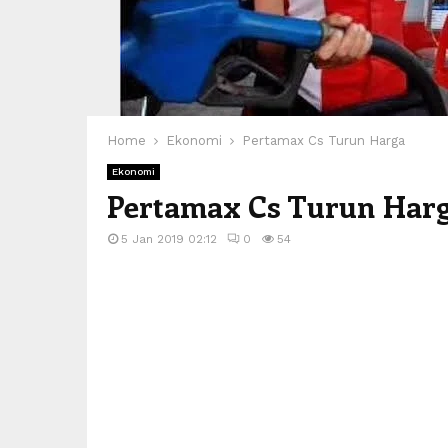
Home
Ekonomi
Pertamax Cs Turun Harga
Ekonomi
Pertamax Cs Turun Har
5 Jan 2019 02:12
0
54