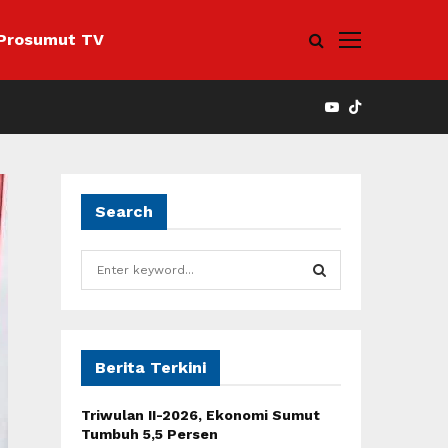
Prosumut TV
YOUTUBE
Search
S
e
a
S
r
c
E
h
Berita Terkini
f
A
o
Triwulan II-2026, Ekonomi Sumut
r
R
Tumbuh 5,5 Persen