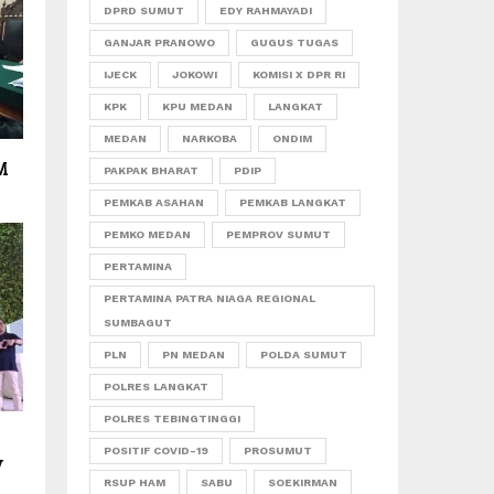
DPRD SUMUT
EDY RAHMAYADI
GANJAR PRANOWO
GUGUS TUGAS
IJECK
JOKOWI
KOMISI X DPR RI
KPK
KPU MEDAN
LANGKAT
MEDAN
NARKOBA
ONDIM
SM
PAKPAK BHARAT
PDIP
PEMKAB ASAHAN
PEMKAB LANGKAT
PEMKO MEDAN
PEMPROV SUMUT
PERTAMINA
PERTAMINA PATRA NIAGA REGIONAL
SUMBAGUT
PLN
PN MEDAN
POLDA SUMUT
POLRES LANGKAT
POLRES TEBINGTINGGI
POSITIF COVID-19
PROSUMUT
y
RSUP HAM
SABU
SOEKIRMAN