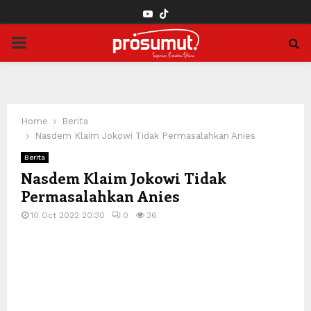
YOUTUBE
PRIMARY
MENU
Home
Berita
Nasdem Klaim Jokowi Tidak Permasalahkan Anies
Berita
Nasdem Klaim Jokowi Tidak
Permasalahkan Anies
10 Oct 2022 20:30
0
36