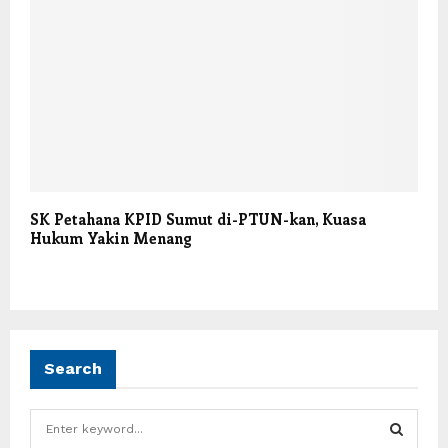
SK Petahana KPID Sumut di-PTUN-kan, Kuasa
Hukum Yakin Menang
Search
S
e