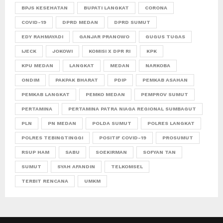
BPJS KESEHATAN
BUPATI LANGKAT
CORONA
COVID-19
DPRD MEDAN
DPRD SUMUT
EDY RAHMAYADI
GANJAR PRANOWO
GUGUS TUGAS
IJECK
JOKOWI
KOMISI X DPR RI
KPK
KPU MEDAN
LANGKAT
MEDAN
NARKOBA
ONDIM
PAKPAK BHARAT
PDIP
PEMKAB ASAHAN
PEMKAB LANGKAT
PEMKO MEDAN
PEMPROV SUMUT
PERTAMINA
PERTAMINA PATRA NIAGA REGIONAL SUMBAGUT
PLN
PN MEDAN
POLDA SUMUT
POLRES LANGKAT
POLRES TEBINGTINGGI
POSITIF COVID-19
PROSUMUT
RSUP HAM
SABU
SOEKIRMAN
SOFYAN TAN
SUMUT
SYAH AFANDIN
TELKOMSEL
TERBIT RENCANA
UMKM