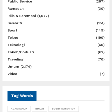
Public Service
(267)
Ramadan
(30)
Rilis & Seremoni
(1,077)
Selebriti
(151)
Sport
(149)
Tekno
(190)
Teknologi
(60)
Tokoh/Obituari
(62)
Traveling
(70)
Umum
(2,174)
Video
(7)
Tag Words
ADAM MALIK
BINJAI
BOBBY NASUTION