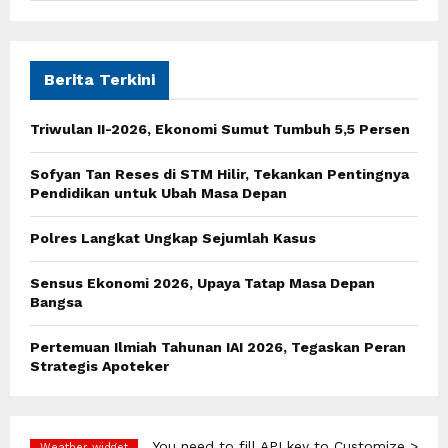
a
S
r
c
E
h
Berita Terkini
f
A
o
Triwulan II-2026, Ekonomi Sumut Tumbuh 5,5 Persen
r
R
:
Sofyan Tan Reses di STM Hilir, Tekankan Pentingnya
C
Pendidikan untuk Ubah Masa Depan
H
Polres Langkat Ungkap Sejumlah Kasus
Sensus Ekonomi 2026, Upaya Tatap Masa Depan
Bangsa
Pertemuan Ilmiah Tahunan IAI 2026, Tegaskan Peran
Strategis Apoteker
You need to fill API key to Customize >
Weather widget