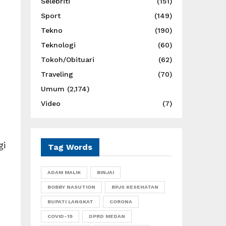
Selebriti
(151)
Sport
(149)
Tekno
(190)
Teknologi
(60)
Tokoh/Obituari
(62)
Traveling
(70)
Umum
(2,174)
Video
(7)
gi
Tag Words
ADAM MALIK
BINJAI
BOBBY NASUTION
BPJS KESEHATAN
BUPATI LANGKAT
CORONA
COVID-19
DPRD MEDAN