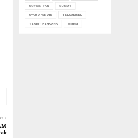
SOFYAN TAN
SUMUT
SYAH AFANDIN
TELKOMSEL
TERBIT RENCANA
UMKM
ST
HAM
tak