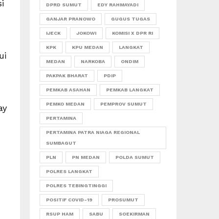
i
DPRD SUMUT
EDY RAHMAYADI
GANJAR PRANOWO
GUGUS TUGAS
IJECK
JOKOWI
KOMISI X DPR RI
KPK
KPU MEDAN
LANGKAT
ui
MEDAN
NARKOBA
ONDIM
PAKPAK BHARAT
PDIP
PEMKAB ASAHAN
PEMKAB LANGKAT
PEMKO MEDAN
PEMPROV SUMUT
ay
PERTAMINA
PERTAMINA PATRA NIAGA REGIONAL
SUMBAGUT
PLN
PN MEDAN
POLDA SUMUT
POLRES LANGKAT
POLRES TEBINGTINGGI
POSITIF COVID-19
PROSUMUT
RSUP HAM
SABU
SOEKIRMAN