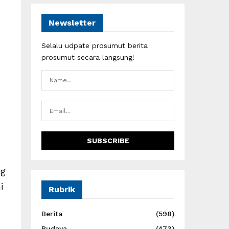
Newsletter
Selalu udpate prosumut berita
prosumut secara langsung!
ng
i
Rubrik
Berita
(598)
Budaya
(473)