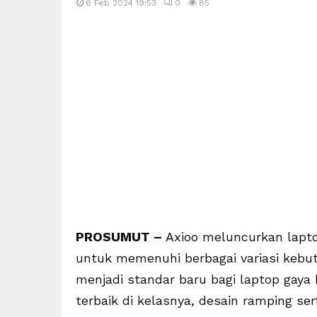
6 Feb 2024 19:53
0
85
PROSUMUT –
Axioo meluncurkan lapto
untuk memenuhi berbagai variasi kebutu
menjadi standar baru bagi laptop gaya
terbaik di kelasnya, desain ramping ser