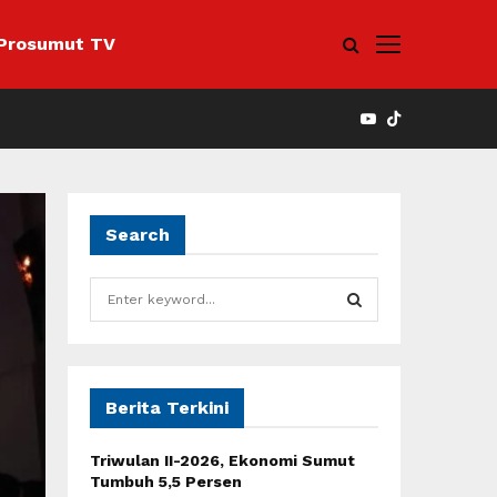
Prosumut TV
YOUTUBE
Search
S
e
a
S
r
c
E
h
Berita Terkini
f
A
o
Triwulan II-2026, Ekonomi Sumut
r
R
Tumbuh 5,5 Persen