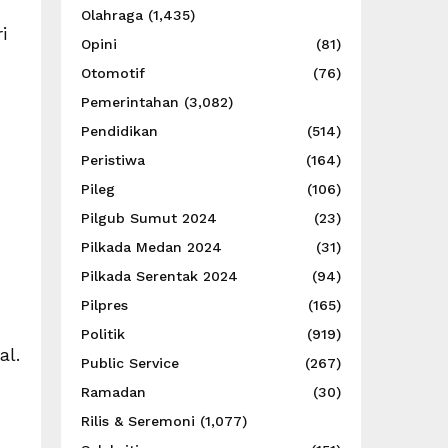
Olahraga
(1,435)
i
Opini
(81)
Otomotif
(76)
Pemerintahan
(3,082)
Pendidikan
(514)
Peristiwa
(164)
Pileg
(106)
Pilgub Sumut 2024
(23)
Pilkada Medan 2024
(31)
Pilkada Serentak 2024
(94)
Pilpres
(165)
Politik
(919)
al.
Public Service
(267)
Ramadan
(30)
Rilis & Seremoni
(1,077)