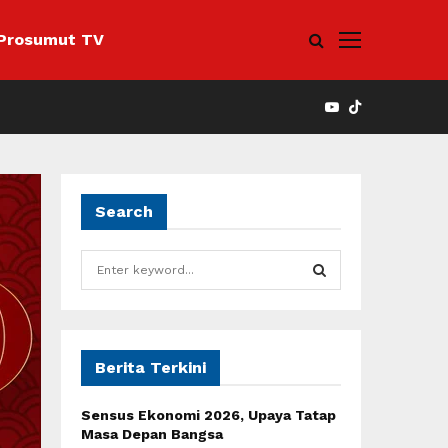
Prosumut TV
YOUTUBE
Search
S
e
a
S
r
c
E
h
Berita Terkini
f
A
o
Sensus Ekonomi 2026, Upaya Tatap
r
R
Masa Depan Bangsa