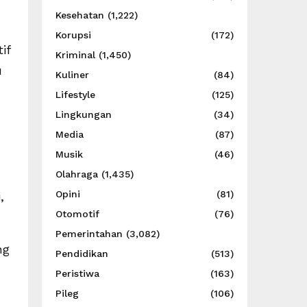
Kesehatan
(1,222)
Korupsi
(172)
if
Kriminal
(1,450)
u
Kuliner
(84)
Lifestyle
(125)
Lingkungan
(34)
Media
(87)
Musik
(46)
Olahraga
(1,435)
Opini
(81)
,
Otomotif
(76)
Pemerintahan
(3,082)
ng
Pendidikan
(513)
Peristiwa
(163)
Pileg
(106)