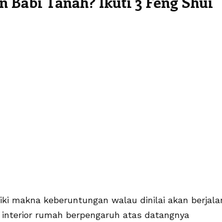
n Babi Tanah? Ikuti 3 Feng Shui
ki makna keberuntungan walau dinilai akan berjala
 interior rumah berpengaruh atas datangnya