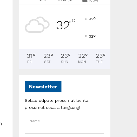
57%
0.7km/h
100%
°
32
C
32
°
°
32
31
°
23
°
23
°
22
°
23
°
FRI
SAT
SUN
MON
TUE
Newsletter
Selalu udpate prosumut berita
prosumut secara langsung!
n