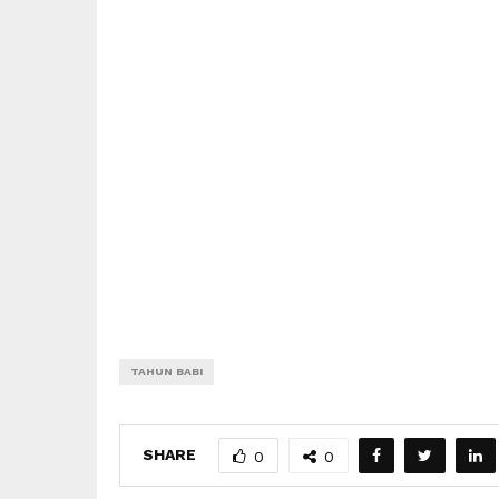
TAHUN BABI
SHARE
0
0