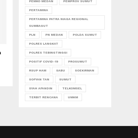
PEMKO MEDAN
PEMPROV SUMUT
PERTAMINA
PERTAMINA PATRA NIAGA REGIONAL
SUMBAGUT
PLN
PN MEDAN
POLDA SUMUT
POLRES LANGKAT
n
POLRES TEBINGTINGGI
POSITIF COVID-19
PROSUMUT
RSUP HAM
SABU
SOEKIRMAN
SOFYAN TAN
SUMUT
SYAH AFANDIN
TELKOMSEL
TERBIT RENCANA
UMKM