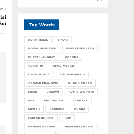
ST
isi
Bui
Tag Words
ADAM MALIK
BINJAI
BOBBY NASUTION
BPJS KESEHATAN
BUPATI LANGKAT
CORONA
COVID-19
DPRD MEDAN
DPRD SUMUT
EDY RAHMAYADI
GANJAR PRANOWO
GUGUS TUGAS
IJECK
JOKOWI
KOMISI X DPR RI
KPK
KPU MEDAN
LANGKAT
MEDAN
NARKOBA
ONDIM
PAKPAK BHARAT
PDIP
PEMKAB ASAHAN
PEMKAB LANGKAT