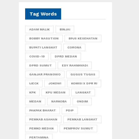
Tag Words
ADAM MALIK
BINJAI
BOBBY NASUTION
BPJS KESEHATAN
BUPATI LANGKAT
CORONA
COVID-19
DPRD MEDAN
DPRD SUMUT
EDY RAHMAYADI
GANJAR PRANOWO
GUGUS TUGAS
IJECK
JOKOWI
KOMISI X DPR RI
KPK
KPU MEDAN
LANGKAT
MEDAN
NARKOBA
ONDIM
PAKPAK BHARAT
PDIP
PEMKAB ASAHAN
PEMKAB LANGKAT
PEMKO MEDAN
PEMPROV SUMUT
PERTAMINA