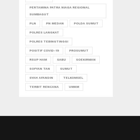
PERTAMINA PATRA NIAGA REGIONAL
SUMBAGUT
PLN
PN MEDAN
POLDA SUMUT
POLRES LANGKAT
POLRES TEBINGTINGGI
POSITIF COVID-19
PROSUMUT
RSUP HAM
SABU
SOEKIRMAN
SOFYAN TAN
SUMUT
SYAH AFANDIN
TELKOMSEL
TERBIT RENCANA
UMKM