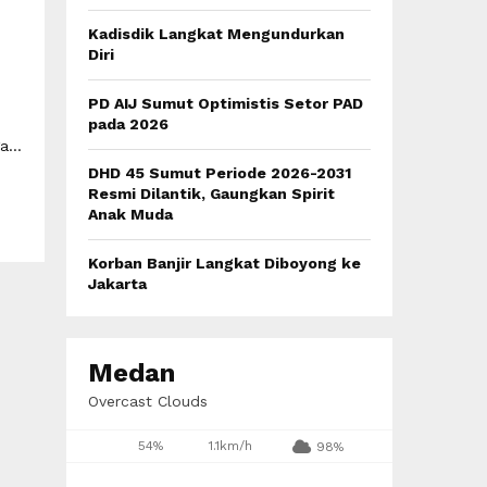
:
C
Kadisdik Langkat Mengundurkan
Diri
H
PD AIJ Sumut Optimistis Setor PAD
pada 2026
...
DHD 45 Sumut Periode 2026-2031
Resmi Dilantik, Gaungkan Spirit
Anak Muda
Korban Banjir Langkat Diboyong ke
Jakarta
Medan
Overcast Clouds
54%
1.1km/h
98%