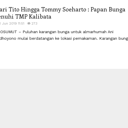
ari Tito Hingga Tommy Soeharto : Papan Bunga
enuhi TMP Kalibata
2 Jun 2019 11:51
273
OSUMUT – Puluhan karangan bunga untuk almarhumah Ani
dhoyono mulai berdatangan ke lokasi pemakaman. Karangan bunga