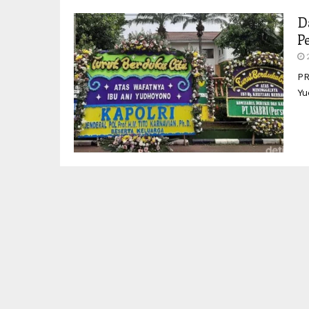
D
P
PR
Yu