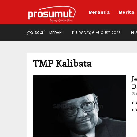
Beranda
Berita
C
30.3
MEDAN
THURSDAY, 6 AUGUST 2026
S
TMP Kalibata
J
D
PR
Pr