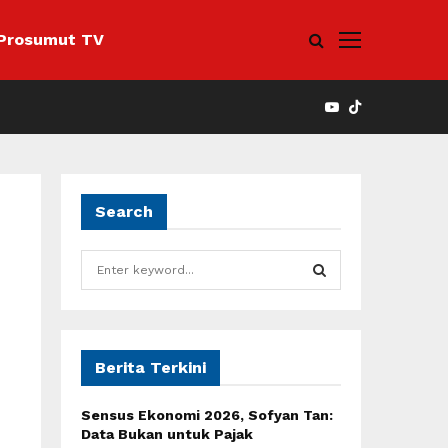
Prosumut TV
YOUTUBE
Search
S
e
a
S
r
c
E
h
Berita Terkini
f
A
o
Sensus Ekonomi 2026, Sofyan Tan:
r
R
Data Bukan untuk Pajak