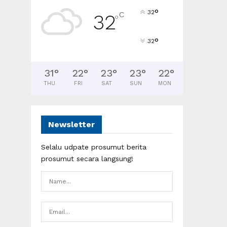
°
32
C
32
°
°
32
31
°
22
°
23
°
23
°
22
°
THU
FRI
SAT
SUN
MON
Newsletter
Selalu udpate prosumut berita
prosumut secara langsung!