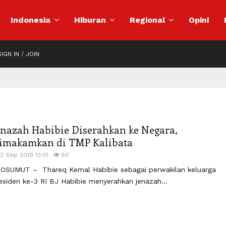
Indonesia
Hiburan
Regional
Opini
IGN IN / JOIN
enazah Habibie Diserahkan ke Negara,
imakamkan di TMP Kalibata
12 Sep 2019 13:01
60
OSUMUT – Thareq Kemal Habibie sebagai perwakilan keluarga
esiden ke-3 RI BJ Habibie menyerahkan jenazah...