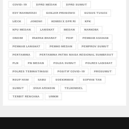
COVID-19
DPRD MEDAN
DPRD SUMUT
EDY RAHMAYADI
GANJAR PRANOWO
GUGUS TUGAS
IJECK
JOKOWI
KOMISI X DPR RI
KPK
KPU MEDAN
LANGKAT
MEDAN
NARKOBA
ONDIM
PAKPAK BHARAT
PDIP
PEMKAB ASAHAN
PEMKAB LANGKAT
PEMKO MEDAN
PEMPROV SUMUT
PERTAMINA
PERTAMINA PATRA NIAGA REGIONAL SUMBAGUT
PLN
PN MEDAN
POLDA SUMUT
POLRES LANGKAT
POLRES TEBINGTINGGI
POSITIF COVID-19
PROSUMUT
RSUP HAM
SABU
SOEKIRMAN
SOFYAN TAN
SUMUT
SYAH AFANDIN
TELKOMSEL
TERBIT RENCANA
UMKM