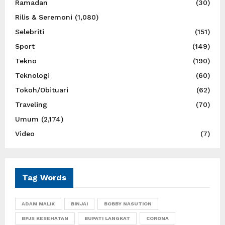
Ramadan
(30)
Rilis & Seremoni
(1,080)
Selebriti
(151)
Sport
(149)
Tekno
(190)
Teknologi
(60)
Tokoh/Obituari
(62)
Traveling
(70)
Umum
(2,174)
Video
(7)
Tag Words
ADAM MALIK
BINJAI
BOBBY NASUTION
BPJS KESEHATAN
BUPATI LANGKAT
CORONA