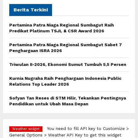
c
E
h
Berita Terkini
f
A
o
Pertamina Patra Niaga Regional Sumbagut Raih
r
R
Predikat Platinum TSJL & CSR Award 2026
:
C
Pertamina Patra Niaga Regional Sumbagut Sabet 7
Penghargaan ISRA 2026
H
Triwulan II-2026, Ekonomi Sumut Tumbuh 5,5 Persen
Kurnia Nugraha Raih Penghargaan Indonesia Public
Relations Top Leader 2026
Sofyan Tan Reses di STM Hilir, Tekankan Pentingnya
Pendidikan untuk Ubah Masa Depan
You need to fill API key to Customize >
Weather widget
General Options > Weather API Key to get this widget