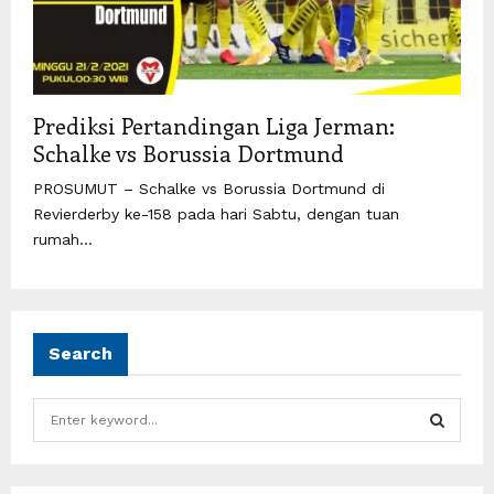
Prediksi Pertandingan Liga Jerman:
Schalke vs Borussia Dortmund
PROSUMUT – Schalke vs Borussia Dortmund di
Revierderby ke-158 pada hari Sabtu, dengan tuan
rumah...
Search
S
e
a
S
r