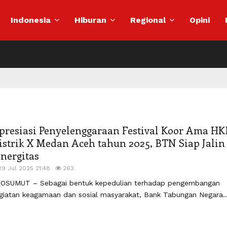
Indonesia
Hiburan
Regional
Opini
presiasi Penyelenggaraan Festival Koor Ama HK
istrik X Medan Aceh tahun 2025, BTN Siap Jalin
inergitas
29 Jul 2025 21:48
263
OSUMUT – Sebagai bentuk kepedulian terhadap pengembangan
giatan keagamaan dan sosial masyarakat, Bank Tabungan Negara..