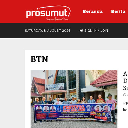
Beranda
Berita
SATURDAY, 8 AUGUST 2026
SIGN IN / JOIN
BTN
A
D
S
PR
ke