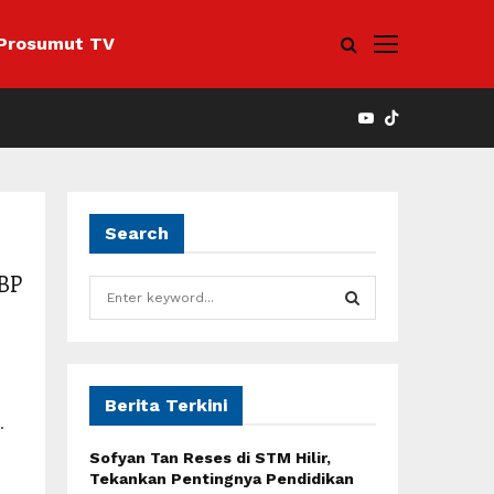
Prosumut TV
YOUTUBE
Search
BP
S
e
a
S
r
c
E
h
Berita Terkini
.
f
A
o
Sofyan Tan Reses di STM Hilir,
r
R
Tekankan Pentingnya Pendidikan