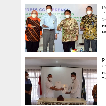
P
D
PR
Ke
P
PR
Ta