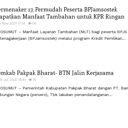
ermenaker 17, Permudah Peserta BPJamsostek
apatkan Manfaat Tambahan untuk KPR Ringan
4 Nov 2021 17:14
54
OSUMUT – Manfaat Layanan Tambahan (MLT) bagi peserta BPJS
tenagakerjaan (BPJamsostek) melalui program Kredit Pemilikan...
emkab Pakpak Bharat- BTN Jalin Kerjasama
19 Jul 2021 18:41
18
OSUMUT – Pemerintah Kabupaten Pakpak Bharat dengan PT. Ban
bungan Negara (persero), Tbk lakukan penandatanganan...