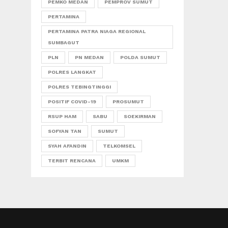
PEMKO MEDAN
PEMPROV SUMUT
PERTAMINA
PERTAMINA PATRA NIAGA REGIONAL
SUMBAGUT
PLN
PN MEDAN
POLDA SUMUT
POLRES LANGKAT
POLRES TEBINGTINGGI
POSITIF COVID-19
PROSUMUT
RSUP HAM
SABU
SOEKIRMAN
SOFYAN TAN
SUMUT
SYAH AFANDIN
TELKOMSEL
TERBIT RENCANA
UMKM