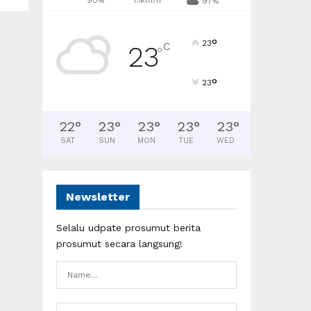
90%
1.1km/h
97%
°
23
C
23
°
°
23
22
°
23
°
23
°
23
°
23
°
SAT
SUN
MON
TUE
WED
Newsletter
Selalu udpate prosumut berita
prosumut secara langsung!