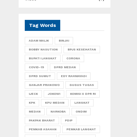
Tag Words
ADAM MALIK
BINJAI
BOBBY NASUTION
BPJS KESEHATAN
BUPATI LANGKAT
CORONA
COVID-19
DPRD MEDAN
DPRD SUMUT
EDY RAHMAYADI
GANJAR PRANOWO
GUGUS TUGAS
IJECK
JOKOWI
KOMISI X DPR RI
KPK
KPU MEDAN
LANGKAT
MEDAN
NARKOBA
ONDIM
PAKPAK BHARAT
PDIP
PEMKAB ASAHAN
PEMKAB LANGKAT