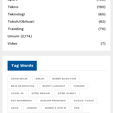
Tekno
(190)
Teknologi
(60)
Tokoh/Obituari
(62)
Traveling
(70)
Umum
(2,174)
Video
(7)
Tag Words
ADAM MALIK
BINJAI
BOBBY NASUTION
BPJS KESEHATAN
BUPATI LANGKAT
CORONA
COVID-19
DPRD MEDAN
DPRD SUMUT
EDY RAHMAYADI
GANJAR PRANOWO
GUGUS TUGAS
IJECK
JOKOWI
KOMISI X DPR RI
KPK