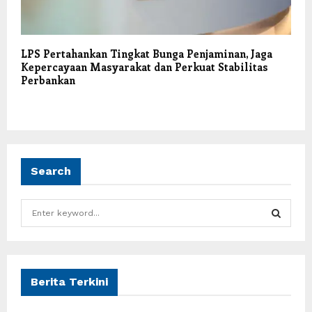
LPS Pertahankan Tingkat Bunga Penjaminan, Jaga
Kepercayaan Masyarakat dan Perkuat Stabilitas
Perbankan
Search
S
e
a
S
r
c
E
h
Berita Terkini
f
A
o