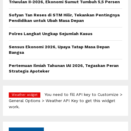
Triwulan II-2026, Ekonomi Sumut Tumbuh 5,5 Persen
r
R
:
Sofyan Tan Reses di STM Hilir, Tekankan Pentingnya
C
Pendidikan untuk Ubah Masa Depan
H
Polres Langkat Ungkap Sejumlah Kasus
Sensus Ekonomi 2026, Upaya Tatap Masa Depan
Bangsa
Pertemuan Ilmiah Tahunan IAI 2026, Tegaskan Peran
Strategis Apoteker
You need to fill API key to Customize >
Weather widget
General Options > Weather API Key to get this widget
work.