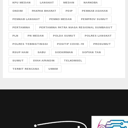
KPU MEDAN
LANGKAT
MEDAN
NARKOBA
ONDIM
PAKPAK BHARAT
PDIP
PEMKAB ASAHAN
PEMKAB LANGKAT
PEMKO MEDAN
PEMPROV SUMUT
PERTAMINA
PERTAMINA PATRA NIAGA REGIONAL SUMBAGUT
PLN
PN MEDAN
POLDA SUMUT
POLRES LANGKAT
POLRES TEBINGTINGGI
POSITIF COVID-19
PROSUMUT
RSUP HAM
SABU
SOEKIRMAN
SOFYAN TAN
SUMUT
SYAH AFANDIN
TELKOMSEL
TERBIT RENCANA
UMKM