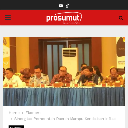
YOUTUBE
PRIMARY
MENU
Home
Ekonomi
Sinergitas Pemerintah Daerah Mampu Kendalikan Inflasi
Ekonomi