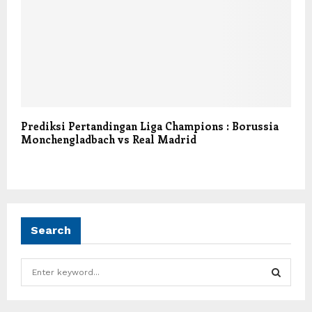
Prediksi Pertandingan Liga Champions : Borussia
Monchengladbach vs Real Madrid
Search
S
e
a
S
r