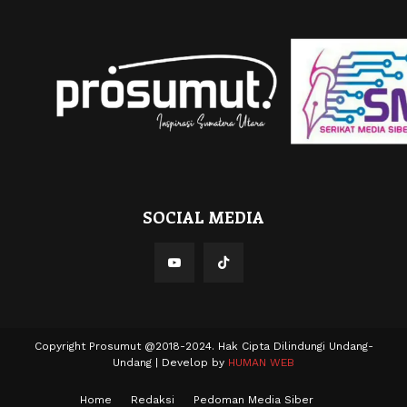
SOCIAL MEDIA
Copyright Prosumut @2018-2024. Hak Cipta Dilindungi Undang-
Undang | Develop by
HUMAN WEB
Home
Redaksi
Pedoman Media Siber