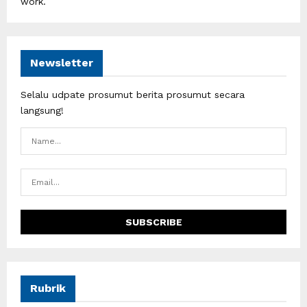
work.
Newsletter
Selalu udpate prosumut berita prosumut secara
langsung!
Rubrik