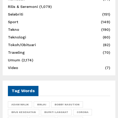
Rilis & Seremoni
(1,079)
Selebriti
(151)
Sport
(149)
Tekno
(190)
Teknologi
(60)
Tokoh/Obituari
(62)
Traveling
(70)
Umum
(2,174)
Video
(7)
Tag Words
ADAM MALIK
BINJAI
BOBBY NASUTION
BPJS KESEHATAN
BUPATI LANGKAT
CORONA