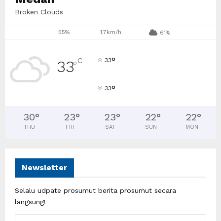
Broken Clouds
55%
1.7km/h
61%
°
C
33
33
°
°
33
30
°
23
°
23
°
22
°
22
°
THU
FRI
SAT
SUN
MON
Newsletter
Selalu udpate prosumut berita prosumut secara
langsung!