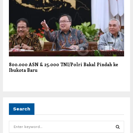
800.000 ASN & 25.000 TNI/Polri Bakal Pindah ke
Ibukota Baru
Search
S
e