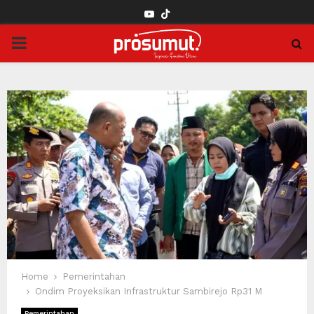
YOUTUBE
PRIMARY
MENU
Home
Pemerintahan
Ondim Proyeksikan Infrastruktur Sambirejo Rp31 M
Pemerintahan