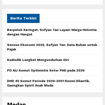
a
S
r
c
E
h
Berita Terkini
f
A
o
Berpeluh Keringat, Sofyan Tan Layani Warga Helvetia
r
R
dengan Hangat
:
C
Sensus Ekonomi 2026, Sofyan Tan: Data Bukan untuk
Pajak
H
Kadisdik Langkat Mengundurkan Diri
PD AIJ Sumut Optimistis Setor PAD pada 2026
DHD 45 Sumut Periode 2026-2031 Resmi Dilantik,
Gaungkan Spirit Anak Muda
Medan