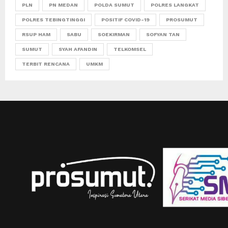
PLN
PN MEDAN
POLDA SUMUT
POLRES LANGKAT
POLRES TEBINGTINGGI
POSITIF COVID-19
PROSUMUT
RSUP HAM
SABU
SOEKIRMAN
SOFYAN TAN
SUMUT
SYAH AFANDIN
TELKOMSEL
TERBIT RENCANA
UMKM