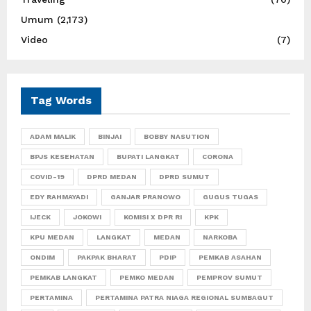
Umum
(2,173)
Video
(7)
Tag Words
ADAM MALIK
BINJAI
BOBBY NASUTION
BPJS KESEHATAN
BUPATI LANGKAT
CORONA
COVID-19
DPRD MEDAN
DPRD SUMUT
EDY RAHMAYADI
GANJAR PRANOWO
GUGUS TUGAS
IJECK
JOKOWI
KOMISI X DPR RI
KPK
KPU MEDAN
LANGKAT
MEDAN
NARKOBA
ONDIM
PAKPAK BHARAT
PDIP
PEMKAB ASAHAN
PEMKAB LANGKAT
PEMKO MEDAN
PEMPROV SUMUT
PERTAMINA
PERTAMINA PATRA NIAGA REGIONAL SUMBAGUT