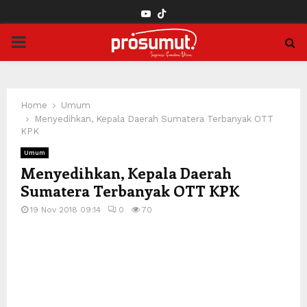
YOUTUBE
PRIMARY
MENU
Home
Umum
Menyedihkan, Kepala Daerah Sumatera Terbanyak OTT
KPK
Umum
Menyedihkan, Kepala Daerah
Sumatera Terbanyak OTT KPK
19 Nov 2018 09:14
0
70