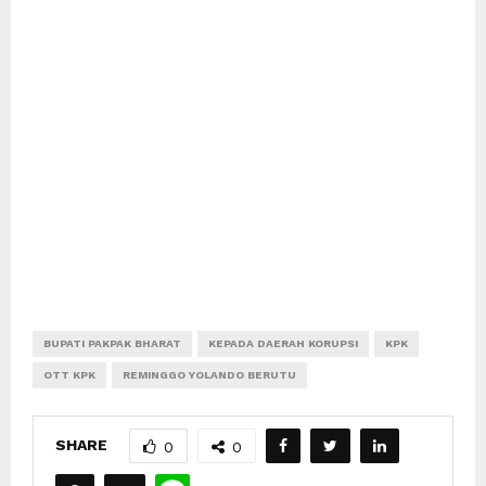
BUPATI PAKPAK BHARAT
KEPADA DAERAH KORUPSI
KPK
OTT KPK
REMINGGO YOLANDO BERUTU
SHARE
0
0