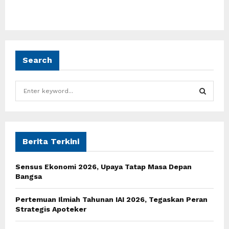
Search
S
e
a
S
r
c
E
h
Berita Terkini
f
A
o
Sensus Ekonomi 2026, Upaya Tatap Masa Depan
r
R
Bangsa
:
C
Pertemuan Ilmiah Tahunan IAI 2026, Tegaskan Peran
Strategis Apoteker
H