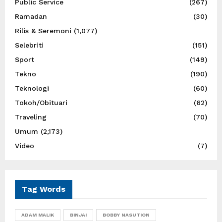
Public Service
(267)
Ramadan
(30)
Rilis & Seremoni
(1,077)
Selebriti
(151)
Sport
(149)
Tekno
(190)
Teknologi
(60)
Tokoh/Obituari
(62)
Traveling
(70)
Umum
(2,173)
Video
(7)
Tag Words
ADAM MALIK
BINJAI
BOBBY NASUTION