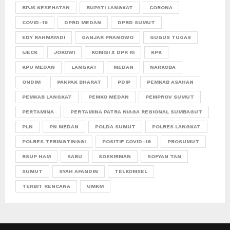
BPJS KESEHATAN
BUPATI LANGKAT
CORONA
COVID-19
DPRD MEDAN
DPRD SUMUT
EDY RAHMAYADI
GANJAR PRANOWO
GUGUS TUGAS
IJECK
JOKOWI
KOMISI X DPR RI
KPK
KPU MEDAN
LANGKAT
MEDAN
NARKOBA
ONDIM
PAKPAK BHARAT
PDIP
PEMKAB ASAHAN
PEMKAB LANGKAT
PEMKO MEDAN
PEMPROV SUMUT
PERTAMINA
PERTAMINA PATRA NIAGA REGIONAL SUMBAGUT
PLN
PN MEDAN
POLDA SUMUT
POLRES LANGKAT
POLRES TEBINGTINGGI
POSITIF COVID-19
PROSUMUT
RSUP HAM
SABU
SOEKIRMAN
SOFYAN TAN
SUMUT
SYAH AFANDIN
TELKOMSEL
TERBIT RENCANA
UMKM