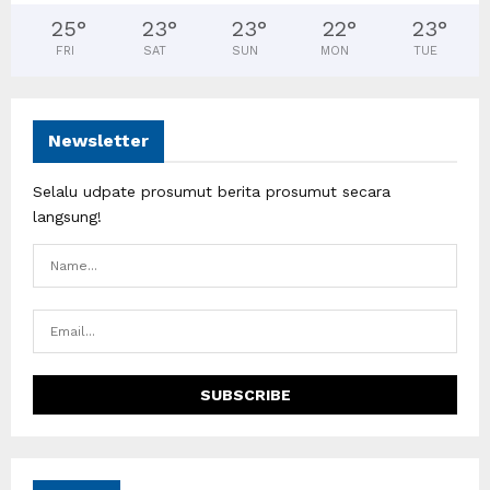
25
°
23
°
23
°
22
°
23
°
FRI
SAT
SUN
MON
TUE
Newsletter
Selalu udpate prosumut berita prosumut secara
langsung!