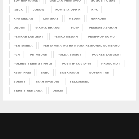
EDY RAHMAYADI
GANJAR PRANOWO
GUGUS TUGAS
IJECK
JOKOWI
KOMISI X DPR RI
KPK
KPU MEDAN
LANGKAT
MEDAN
NARKOBA
ONDIM
PAKPAK BHARAT
PDIP
PEMKAB ASAHAN
PEMKAB LANGKAT
PEMKO MEDAN
PEMPROV SUMUT
PERTAMINA
PERTAMINA PATRA NIAGA REGIONAL SUMBAGUT
PLN
PN MEDAN
POLDA SUMUT
POLRES LANGKAT
POLRES TEBINGTINGGI
POSITIF COVID-19
PROSUMUT
RSUP HAM
SABU
SOEKIRMAN
SOFYAN TAN
SUMUT
SYAH AFANDIN
TELKOMSEL
TERBIT RENCANA
UMKM