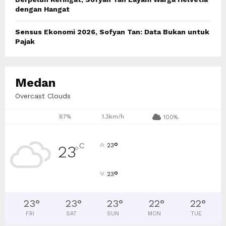
dengan Hangat
Sensus Ekonomi 2026, Sofyan Tan: Data Bukan untuk
Pajak
Medan
Overcast Clouds
87%
1.3km/h
100%
°
C
23
23
°
°
23
23
°
23
°
23
°
22
°
22
°
FRI
SAT
SUN
MON
TUE