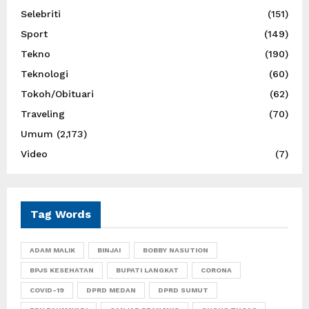
Selebriti
(151)
Sport
(149)
Tekno
(190)
Teknologi
(60)
Tokoh/Obituari
(62)
Traveling
(70)
Umum
(2,173)
Video
(7)
Tag Words
ADAM MALIK
BINJAI
BOBBY NASUTION
BPJS KESEHATAN
BUPATI LANGKAT
CORONA
COVID-19
DPRD MEDAN
DPRD SUMUT