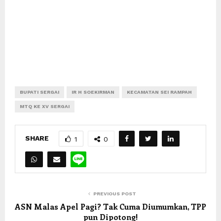
BUPATI SERGAI
IR H SOEKIRMAN
KECAMATAN SEI RAMPAH
MTQ KE XV SERGAI
SHARE
1
0
PREVIOUS POST
ASN Malas Apel Pagi? Tak Cuma Diumumkan, TPP
pun Dipotong!