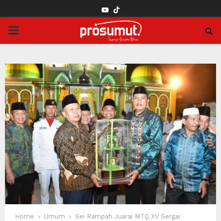
YOUTUBE
PRIMARY
MENU
Home
Umum
Sei Rampah Juarai MTQ XV Sergai