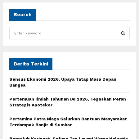
Search
S
e
a
S
r
c
E
h
Berita Terkini
f
A
o
Sensus Ekonomi 2026, Upaya Tatap Masa Depan
r
R
Bangsa
:
C
Pertemuan Ilmiah Tahunan IAI 2026, Tegaskan Peran
Strategis Apoteker
H
Pertamina Patra Niaga Salurkan Bantuan Masyarakat
Terdampak Banjir di Sumbar
Berpeluh Keringat, Sofyan Tan Layani Warga Helvetia