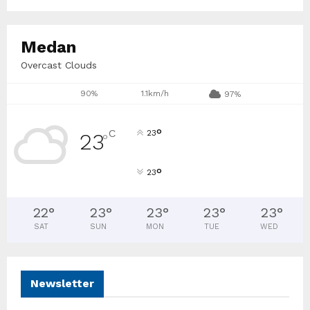
Medan
Overcast Clouds
90%
1.1km/h
97%
°
C
23
23
°
°
23
22
°
23
°
23
°
23
°
23
°
SAT
SUN
MON
TUE
WED
Newsletter