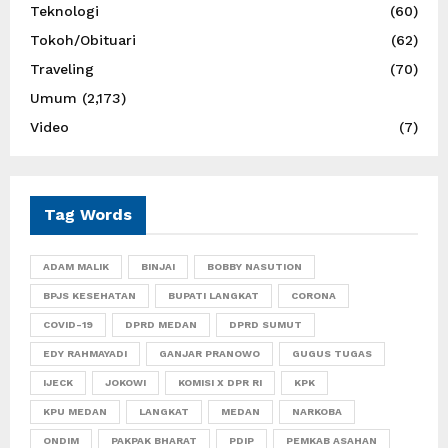
Teknologi
(60)
Tokoh/Obituari
(62)
Traveling
(70)
Umum
(2,173)
Video
(7)
Tag Words
ADAM MALIK
BINJAI
BOBBY NASUTION
BPJS KESEHATAN
BUPATI LANGKAT
CORONA
COVID-19
DPRD MEDAN
DPRD SUMUT
EDY RAHMAYADI
GANJAR PRANOWO
GUGUS TUGAS
IJECK
JOKOWI
KOMISI X DPR RI
KPK
KPU MEDAN
LANGKAT
MEDAN
NARKOBA
ONDIM
PAKPAK BHARAT
PDIP
PEMKAB ASAHAN