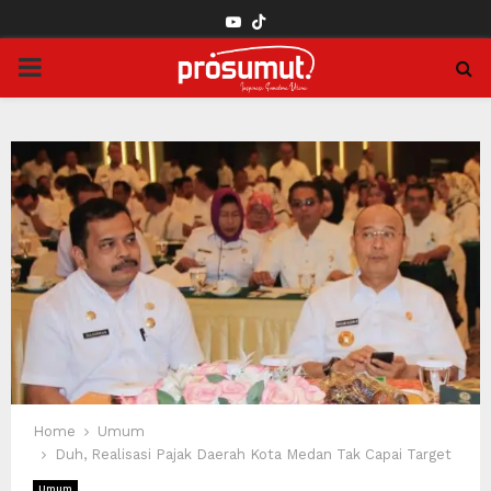
YOUTUBE
PRIMARY
MENU
Home
Umum
Duh, Realisasi Pajak Daerah Kota Medan Tak Capai Target
Umum