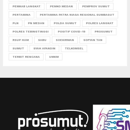
PEMKAB LANGKAT
PEMKO MEDAN
PEMPROV SUMUT
PERTAMINA
PERTAMINA PATRA NIAGA REGIONAL SUMBAGUT
PLN
PN MEDAN
POLDA SUMUT
POLRES LANGKAT
POLRES TEBINGTINGGI
POSITIF COVID-19
PROSUMUT
RSUP HAM
SABU
SOEKIRMAN
SOFYAN TAN
SUMUT
SYAH AFANDIN
TELKOMSEL
TERBIT RENCANA
UMKM