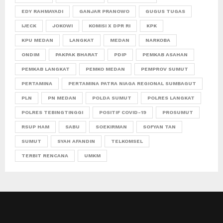
EDY RAHMAYADI
GANJAR PRANOWO
GUGUS TUGAS
IJECK
JOKOWI
KOMISI X DPR RI
KPK
KPU MEDAN
LANGKAT
MEDAN
NARKOBA
ONDIM
PAKPAK BHARAT
PDIP
PEMKAB ASAHAN
PEMKAB LANGKAT
PEMKO MEDAN
PEMPROV SUMUT
PERTAMINA
PERTAMINA PATRA NIAGA REGIONAL SUMBAGUT
PLN
PN MEDAN
POLDA SUMUT
POLRES LANGKAT
POLRES TEBINGTINGGI
POSITIF COVID-19
PROSUMUT
RSUP HAM
SABU
SOEKIRMAN
SOFYAN TAN
SUMUT
SYAH AFANDIN
TELKOMSEL
TERBIT RENCANA
UMKM