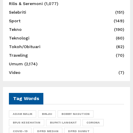
Rilis & Seremoni
(1,077)
Selebriti
(151)
Sport
(149)
Tekno
(190)
Teknologi
(60)
Tokoh/Obituari
(62)
Traveling
(70)
Umum
(2,174)
Video
(7)
Tag Words
ADAM MALIK
BINJAI
BOBBY NASUTION
BPJS KESEHATAN
BUPATI LANGKAT
CORONA
COVID-19
DPRD MEDAN
DPRD SUMUT