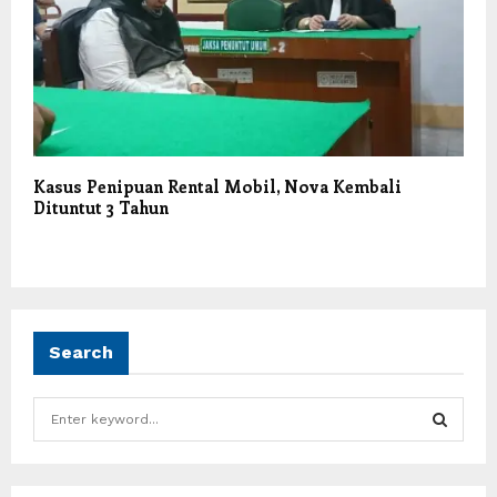
Kasus Penipuan Rental Mobil, Nova Kembali
Dituntut 3 Tahun
Search
S
e
a
S
r