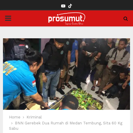
YOUTUBE
PRIMARY
MENU
Home
Kriminal
BNN Gerebek Dua Rumah di Medan Tembung, Sita 60 Kg
Sabu