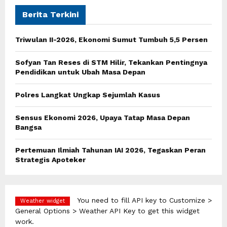
c
E
h
Berita Terkini
f
A
o
Triwulan II-2026, Ekonomi Sumut Tumbuh 5,5 Persen
r
R
:
Sofyan Tan Reses di STM Hilir, Tekankan Pentingnya
C
Pendidikan untuk Ubah Masa Depan
H
Polres Langkat Ungkap Sejumlah Kasus
Sensus Ekonomi 2026, Upaya Tatap Masa Depan
Bangsa
Pertemuan Ilmiah Tahunan IAI 2026, Tegaskan Peran
Strategis Apoteker
You need to fill API key to Customize >
Weather widget
General Options > Weather API Key to get this widget
work.