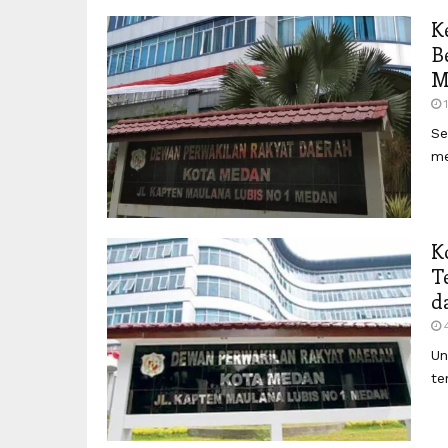
K
B
M
Se
me
K
T
d
Un
te