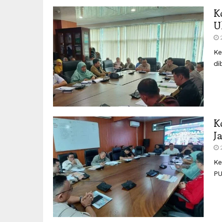
K
U
Ke
di
K
J
Ke
PU