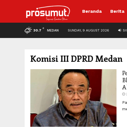
Beranda
Berita
C
30.7
MEDAN
SUNDAY, 9 AUGUST 2026
SIG
Komisi III DPRD Medan
P
B
A
Pa
me