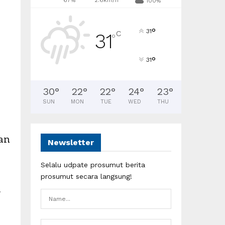
67%
2.6km/h
100%
°
31
C
31
°
°
31
30
°
22
°
22
°
24
°
23
°
SUN
MON
TUE
WED
THU
an
Newsletter
Selalu udpate prosumut berita
prosumut secara langsung!
.