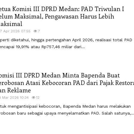
etua Komisi III DPRD Medan: PAD Triwulan I
elum Maksimal, Pengawasan Harus Lebih
aksimal
17 Apr 2026 07:55
7
perti diketahui, hingga pertengahan April 2026, realisasi total PAD
ncapai 19,91% atau Rp757,46 miliar dari...
omisi III DPRD Medan Minta Bapenda Buat
erobosan Atasi Kebocoran PAD dari Pajak Restor
an Reklame
4 Mar 2026 10:34
12
tuk mengantisipasi kebocoran, Bapenda Medan harus melakukan
robosan baru sebagai upaya menyelamatkan PAD. Salah satunya,..