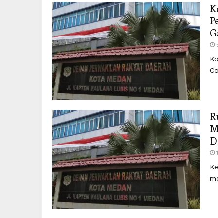
K
P
G
Ko
Co
R
M
D
Ke
me