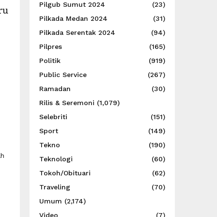
Pilgub Sumut 2024
(23)
ru
Pilkada Medan 2024
(31)
Pilkada Serentak 2024
(94)
Pilpres
(165)
Politik
(919)
Public Service
(267)
Ramadan
(30)
Rilis & Seremoni
(1,079)
Selebriti
(151)
Sport
(149)
Tekno
(190)
ah
Teknologi
(60)
Tokoh/Obituari
(62)
Traveling
(70)
Umum
(2,174)
Video
(7)