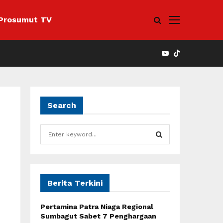
Prosumut TV
YOUTUBE
Search
S
e
a
S
r
c
E
h
Berita Terkini
f
A
o
Pertamina Patra Niaga Regional
r
R
Sumbagut Sabet 7 Penghargaan