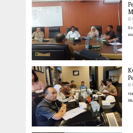
P
M
Ev
si
K
P
Ha
Mu