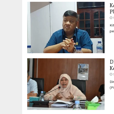
K
P
Ki
pe
D
K
Di
(P