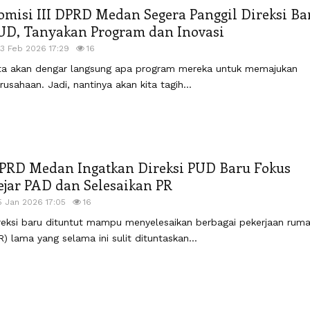
omisi III DPRD Medan Segera Panggil Direksi Ba
UD, Tanyakan Program dan Inovasi
13 Feb 2026 17:29
16
ta akan dengar langsung apa program mereka untuk memajukan
rusahaan. Jadi, nantinya akan kita tagih...
PRD Medan Ingatkan Direksi PUD Baru Fokus
ejar PAD dan Selesaikan PR
5 Jan 2026 17:05
16
reksi baru dituntut mampu menyelesaikan berbagai pekerjaan rum
R) lama yang selama ini sulit dituntaskan...