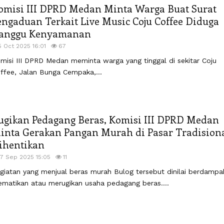
omisi III DPRD Medan Minta Warga Buat Surat
engaduan Terkait Live Music Coju Coffee Diduga
anggu Kenyamanan
5 Oct 2025 16:01
67
misi III DPRD Medan meminta warga yang tinggal di sekitar Coju
ffee, Jalan Bunga Cempaka,...
ugikan Pedagang Beras, Komisi III DPRD Medan
inta Gerakan Pangan Murah di Pasar Tradision
ihentikan
17 Sep 2025 15:05
11
giatan yang menjual beras murah Bulog tersebut dinilai berdampa
matikan atau merugikan usaha pedagang beras....