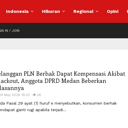
Indonesia
Hiburan
Regional
Opini
N IN / JOIN
elanggan PLN Berhak Dapat Kompensasi Akibat
lackout, Anggota DPRD Medan Beberkan
lasannya
24 May 2026 19:23
28
da Pasal 29 ayat (1) huruf e menyebutkan, konsumen berhak
ndapat ganti rugi apabila terjadi...