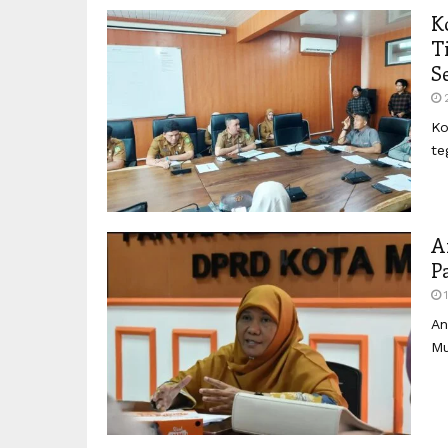
K
T
S
Ko
te
A
P
An
Mu