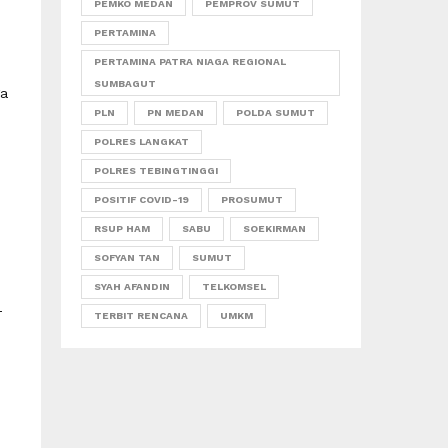
PEMKO MEDAN
PEMPROV SUMUT
PERTAMINA
PERTAMINA PATRA NIAGA REGIONAL
SUMBAGUT
ga
PLN
PN MEDAN
POLDA SUMUT
POLRES LANGKAT
POLRES TEBINGTINGGI
POSITIF COVID-19
PROSUMUT
RSUP HAM
SABU
SOEKIRMAN
SOFYAN TAN
SUMUT
SYAH AFANDIN
TELKOMSEL
T
TERBIT RENCANA
UMKM