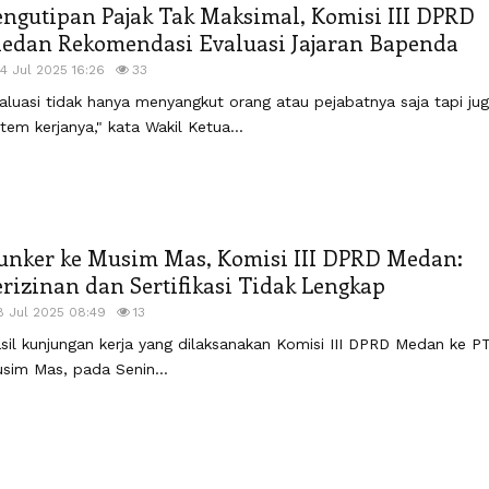
engutipan Pajak Tak Maksimal, Komisi III DPRD
edan Rekomendasi Evaluasi Jajaran Bapenda
14 Jul 2025 16:26
33
aluasi tidak hanya menyangkut orang atau pejabatnya saja tapi ju
stem kerjanya," kata Wakil Ketua...
unker ke Musim Mas, Komisi III DPRD Medan:
erizinan dan Sertifikasi Tidak Lengkap
8 Jul 2025 08:49
13
sil kunjungan kerja yang dilaksanakan Komisi III DPRD Medan ke P
sim Mas, pada Senin...