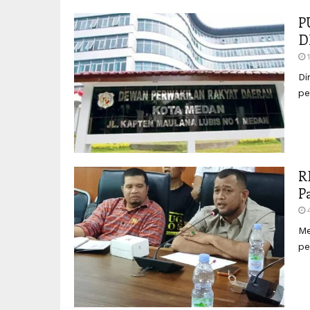
P
D
Di
pe
R
P
Me
pe