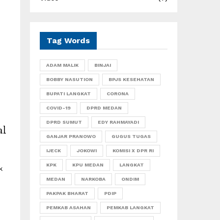
Tag Words
ADAM MALIK
BINJAI
BOBBY NASUTION
BPJS KESEHATAN
BUPATI LANGKAT
CORONA
COVID-19
DPRD MEDAN
DPRD SUMUT
EDY RAHMAYADI
al
GANJAR PRANOWO
GUGUS TUGAS
IJECK
JOKOWI
KOMISI X DPR RI
KPK
KPU MEDAN
LANGKAT
k
MEDAN
NARKOBA
ONDIM
PAKPAK BHARAT
PDIP
PEMKAB ASAHAN
PEMKAB LANGKAT