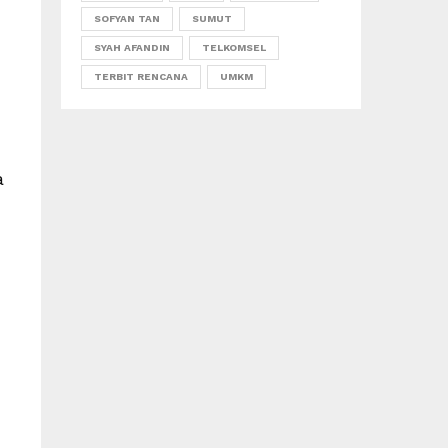
SOFYAN TAN
SUMUT
SYAH AFANDIN
TELKOMSEL
TERBIT RENCANA
UMKM
a