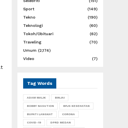
Selebriti
(151)
Sport
(149)
Tekno
(190)
Teknologi
(60)
Tokoh/Obituari
(62)
Traveling
(70)
Umum
(2,174)
Video
(7)
at
Tag Words
ADAM MALIK
BINJAI
BOBBY NASUTION
BPJS KESEHATAN
BUPATI LANGKAT
CORONA
COVID-19
DPRD MEDAN