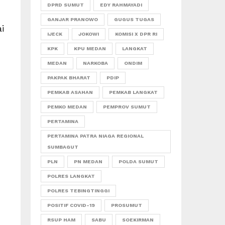
DPRD SUMUT
EDY RAHMAYADI
GANJAR PRANOWO
GUGUS TUGAS
i
IJECK
JOKOWI
KOMISI X DPR RI
KPK
KPU MEDAN
LANGKAT
MEDAN
NARKOBA
ONDIM
PAKPAK BHARAT
PDIP
PEMKAB ASAHAN
PEMKAB LANGKAT
PEMKO MEDAN
PEMPROV SUMUT
PERTAMINA
PERTAMINA PATRA NIAGA REGIONAL
SUMBAGUT
PLN
PN MEDAN
POLDA SUMUT
POLRES LANGKAT
POLRES TEBINGTINGGI
POSITIF COVID-19
PROSUMUT
RSUP HAM
SABU
SOEKIRMAN