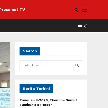
Prosumut TV
YOUTUBE
Search
S
e
a
S
r
c
E
h
Berita Terkini
f
A
o
Triwulan II-2026, Ekonomi Sumut
r
R
Tumbuh 5,5 Persen