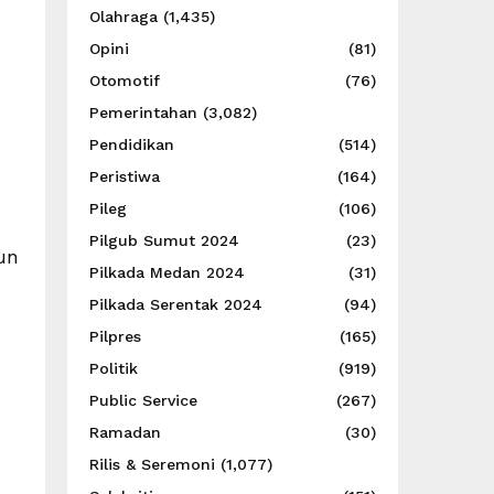
Olahraga
(1,435)
Opini
(81)
Otomotif
(76)
Pemerintahan
(3,082)
Pendidikan
(514)
Peristiwa
(164)
Pileg
(106)
Pilgub Sumut 2024
(23)
un
Pilkada Medan 2024
(31)
Pilkada Serentak 2024
(94)
Pilpres
(165)
Politik
(919)
Public Service
(267)
Ramadan
(30)
Rilis & Seremoni
(1,077)