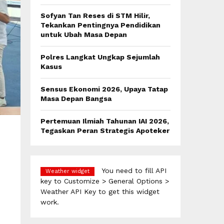
:
C
Sofyan Tan Reses di STM Hilir,
Tekankan Pentingnya Pendidikan
H
untuk Ubah Masa Depan
Polres Langkat Ungkap Sejumlah
Kasus
Sensus Ekonomi 2026, Upaya Tatap
Masa Depan Bangsa
Pertemuan Ilmiah Tahunan IAI 2026,
Tegaskan Peran Strategis Apoteker
You need to fill API
Weather widget
key to Customize > General Options >
Weather API Key to get this widget
work.