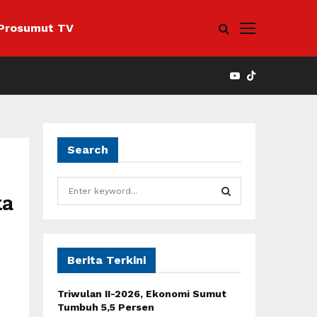
Prosumut TV
YOUTUBE
Search
S
ka
e
a
S
r
c
E
h
Berita Terkini
f
A
o
Triwulan II-2026, Ekonomi Sumut
r
R
Tumbuh 5,5 Persen