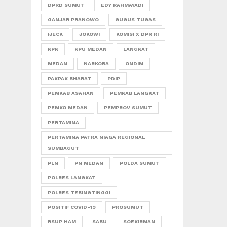
DPRD SUMUT
EDY RAHMAYADI
GANJAR PRANOWO
GUGUS TUGAS
IJECK
JOKOWI
KOMISI X DPR RI
KPK
KPU MEDAN
LANGKAT
MEDAN
NARKOBA
ONDIM
PAKPAK BHARAT
PDIP
PEMKAB ASAHAN
PEMKAB LANGKAT
PEMKO MEDAN
PEMPROV SUMUT
PERTAMINA
PERTAMINA PATRA NIAGA REGIONAL
SUMBAGUT
PLN
PN MEDAN
POLDA SUMUT
POLRES LANGKAT
POLRES TEBINGTINGGI
POSITIF COVID-19
PROSUMUT
RSUP HAM
SABU
SOEKIRMAN