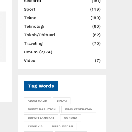
Selebriti
(151)
Sport
(149)
Tekno
(190)
Teknologi
(60)
Tokoh/Obituari
(62)
Traveling
(70)
Umum
(2,174)
Video
(7)
Tag Words
ADAM MALIK
BINJAI
BOBBY NASUTION
BPJS KESEHATAN
BUPATI LANGKAT
CORONA
COVID-19
DPRD MEDAN