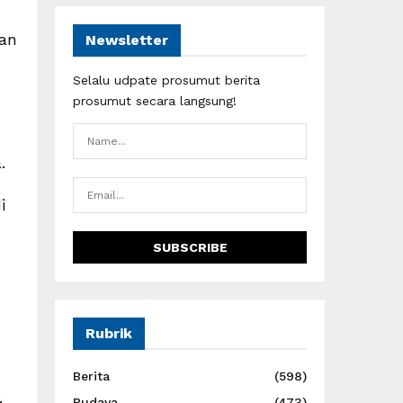
kan
Newsletter
Selalu udpate prosumut berita
prosumut secara langsung!
.
i
Rubrik
Berita
(598)
.
Budaya
(473)