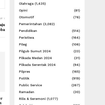
Olahraga
(1,435)
Opini
(81)
Otomotif
(76)
ST
aju
Pemerintahan
(3,082)
oba
Pendidikan
(514)
Peristiwa
(164)
Pileg
(106)
Pilgub Sumut 2024
(23)
Pilkada Medan 2024
(31)
Pilkada Serentak 2024
(94)
Pilpres
(165)
Politik
(919)
Public Service
(267)
Ramadan
(30)
er
Rilis & Seremoni
(1,077)
n