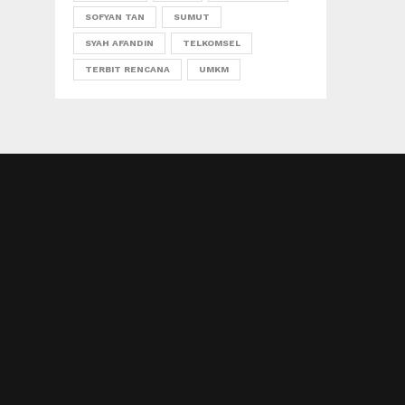
SOFYAN TAN
SUMUT
SYAH AFANDIN
TELKOMSEL
TERBIT RENCANA
UMKM