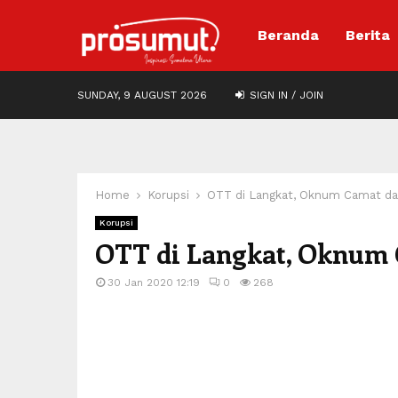
Beranda
Berita
SUNDAY, 9 AUGUST 2026
SIGN IN / JOIN
Home
Korupsi
OTT di Langkat, Oknum Camat da
Korupsi
OTT di Langkat, Oknum 
30 Jan 2020 12:19
0
268