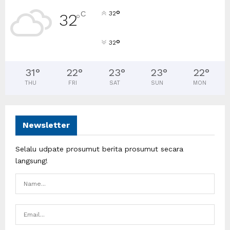
°
C
32
32
°
°
32
31
°
22
°
23
°
23
°
22
°
THU
FRI
SAT
SUN
MON
Newsletter
Selalu udpate prosumut berita prosumut secara
langsung!