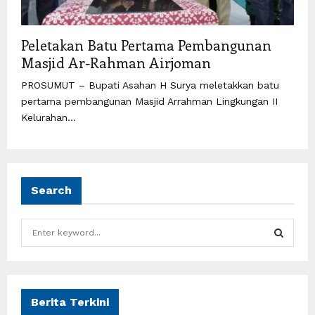
Peletakan Batu Pertama Pembangunan
Masjid Ar-Rahman Airjoman
PROSUMUT – Bupati Asahan H Surya meletakkan batu
pertama pembangunan Masjid Arrahman Lingkungan II
Kelurahan...
Search
S
e
a
S
r
c
E
h
Berita Terkini
f