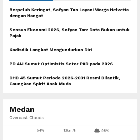
A
o
Berpeluh Keringat, Sofyan Tan Layani Warga Helvetia
r
R
dengan Hangat
:
C
Sensus Ekonomi 2026, Sofyan Tan: Data Bukan untuk
Pajak
H
Kadisdik Langkat Mengundurkan Diri
PD AIJ Sumut Optimistis Setor PAD pada 2026
DHD 45 Sumut Periode 2026-2031 Resmi Dilantik,
Gaungkan Spirit Anak Muda
Medan
Overcast Clouds
54%
1.1km/h
98%