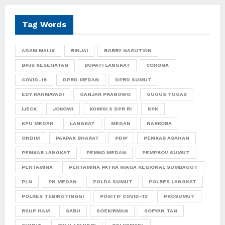
Tag Words
ADAM MALIK
BINJAI
BOBBY NASUTION
BPJS KESEHATAN
BUPATI LANGKAT
CORONA
COVID-19
DPRD MEDAN
DPRD SUMUT
EDY RAHMAYADI
GANJAR PRANOWO
GUGUS TUGAS
IJECK
JOKOWI
KOMISI X DPR RI
KPK
KPU MEDAN
LANGKAT
MEDAN
NARKOBA
ONDIM
PAKPAK BHARAT
PDIP
PEMKAB ASAHAN
PEMKAB LANGKAT
PEMKO MEDAN
PEMPROV SUMUT
PERTAMINA
PERTAMINA PATRA NIAGA REGIONAL SUMBAGUT
PLN
PN MEDAN
POLDA SUMUT
POLRES LANGKAT
POLRES TEBINGTINGGI
POSITIF COVID-19
PROSUMUT
RSUP HAM
SABU
SOEKIRMAN
SOFYAN TAN