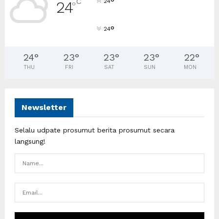
°
C
24
24
°
°
24
24
°
23
°
23
°
23
°
22
°
THU
FRI
SAT
SUN
MON
Newsletter
Selalu udpate prosumut berita prosumut secara
langsung!