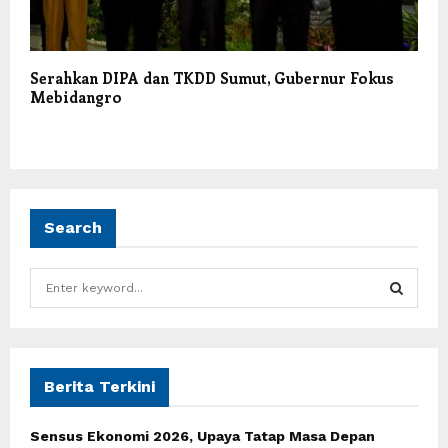
Serahkan DIPA dan TKDD Sumut, Gubernur Fokus
Mebidangro
Search
S
e
a
S
r
c
E
h
Berita Terkini
f
A
o
Sensus Ekonomi 2026, Upaya Tatap Masa Depan
r