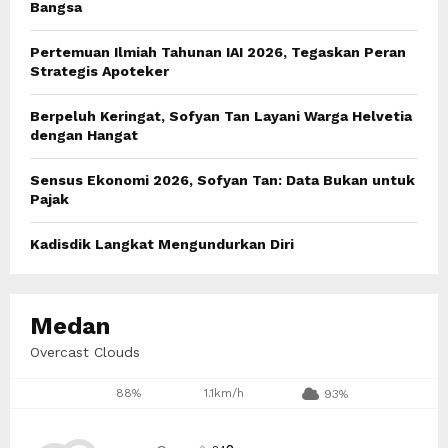
R
Bangsa
:
C
Pertemuan Ilmiah Tahunan IAI 2026, Tegaskan Peran
Strategis Apoteker
H
Berpeluh Keringat, Sofyan Tan Layani Warga Helvetia
dengan Hangat
Sensus Ekonomi 2026, Sofyan Tan: Data Bukan untuk
Pajak
Kadisdik Langkat Mengundurkan Diri
Medan
Overcast Clouds
88%
1.1km/h
93%