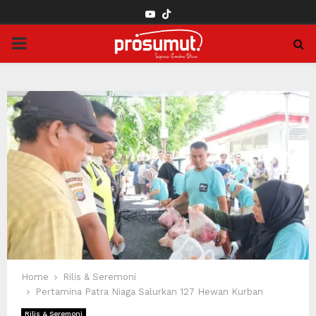
YOUTUBE
PRIMARY
MENU
Home
Rilis & Seremoni
Pertamina Patra Niaga Salurkan 127 Hewan Kurban
Rilis & Seremoni