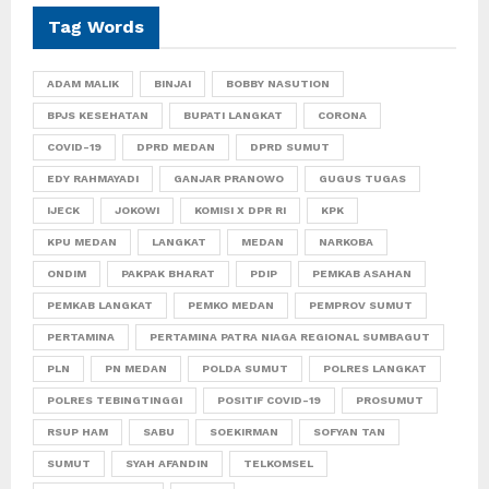
Tag Words
ADAM MALIK
BINJAI
BOBBY NASUTION
BPJS KESEHATAN
BUPATI LANGKAT
CORONA
COVID-19
DPRD MEDAN
DPRD SUMUT
EDY RAHMAYADI
GANJAR PRANOWO
GUGUS TUGAS
IJECK
JOKOWI
KOMISI X DPR RI
KPK
KPU MEDAN
LANGKAT
MEDAN
NARKOBA
ONDIM
PAKPAK BHARAT
PDIP
PEMKAB ASAHAN
PEMKAB LANGKAT
PEMKO MEDAN
PEMPROV SUMUT
PERTAMINA
PERTAMINA PATRA NIAGA REGIONAL SUMBAGUT
PLN
PN MEDAN
POLDA SUMUT
POLRES LANGKAT
POLRES TEBINGTINGGI
POSITIF COVID-19
PROSUMUT
RSUP HAM
SABU
SOEKIRMAN
SOFYAN TAN
SUMUT
SYAH AFANDIN
TELKOMSEL