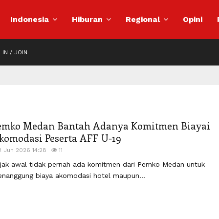
Indonesia
Hiburan
Regional
Opini
 IN / JOIN
emko Medan Bantah Adanya Komitmen Biayai
komodasi Peserta AFF U-19
2 Jun 2026 14:28
11
jak awal tidak pernah ada komitmen dari Pemko Medan untuk
nanggung biaya akomodasi hotel maupun...