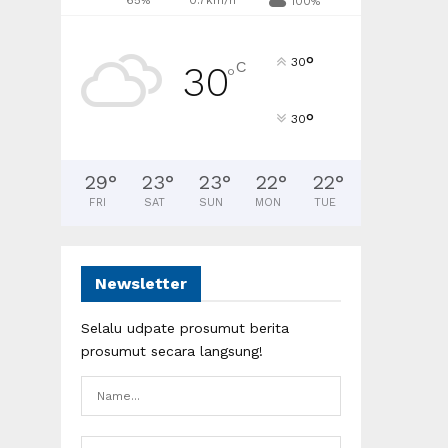
65%
0.7km/h
100%
°
30
C
30
°
°
30
29
°
23
°
23
°
22
°
22
°
FRI
SAT
SUN
MON
TUE
Newsletter
Selalu udpate prosumut berita
prosumut secara langsung!