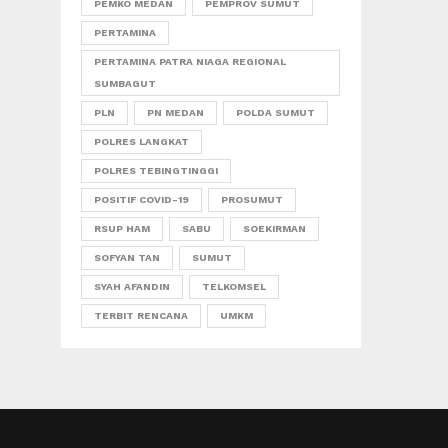
PEMKO MEDAN
PEMPROV SUMUT
PERTAMINA
PERTAMINA PATRA NIAGA REGIONAL
SUMBAGUT
PLN
PN MEDAN
POLDA SUMUT
POLRES LANGKAT
POLRES TEBINGTINGGI
POSITIF COVID-19
PROSUMUT
RSUP HAM
SABU
SOEKIRMAN
SOFYAN TAN
SUMUT
SYAH AFANDIN
TELKOMSEL
TERBIT RENCANA
UMKM