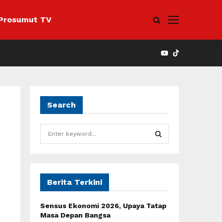
Prosumut TV
YOUTUBE
Search
S
e
a
S
r
c
E
h
Berita Terkini
f
A
o
Sensus Ekonomi 2026, Upaya Tatap
r
R
Masa Depan Bangsa