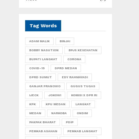
Tag Words
ADAM MALIK
BINJAI
BOBBY NASUTION
BPJS KESEHATAN
BUPATI LANGKAT
CORONA
COVID-19
DPRD MEDAN
DPRD SUMUT
EDY RAHMAYADI
GANJAR PRANOWO
GUGUS TUGAS
IJECK
JOKOWI
KOMISI X DPR RI
KPK
KPU MEDAN
LANGKAT
MEDAN
NARKOBA
ONDIM
PAKPAK BHARAT
PDIP
PEMKAB ASAHAN
PEMKAB LANGKAT