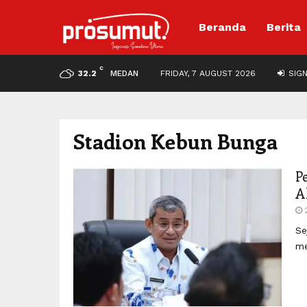
Beranda
Berita
C
32.2
MEDAN
FRIDAY, 7 AUGUST 2026
SIGN
Stadion Kebun Bunga
P
A
Se
me