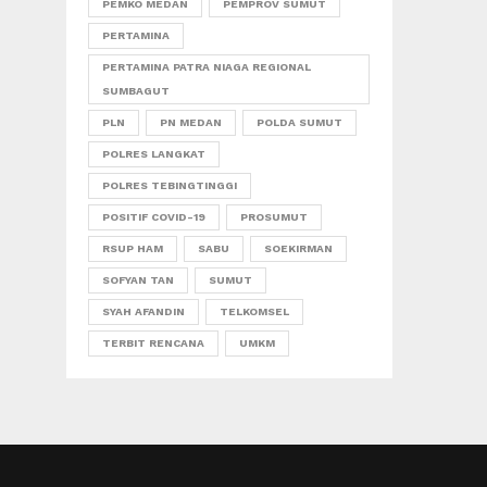
PEMKO MEDAN
PEMPROV SUMUT
PERTAMINA
PERTAMINA PATRA NIAGA REGIONAL
SUMBAGUT
PLN
PN MEDAN
POLDA SUMUT
POLRES LANGKAT
POLRES TEBINGTINGGI
POSITIF COVID-19
PROSUMUT
RSUP HAM
SABU
SOEKIRMAN
SOFYAN TAN
SUMUT
SYAH AFANDIN
TELKOMSEL
TERBIT RENCANA
UMKM