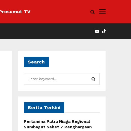
Prosumut TV
YOUTUBE
Search
S
e
a
S
r
c
E
h
Berita Terkini
f
A
o
Pertamina Patra Niaga Regional
r
R
Sumbagut Sabet 7 Penghargaan