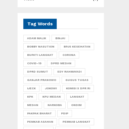
Tag Words
ADAM MALIK
BINJAI
BOBBY NASUTION
BPJS KESEHATAN
BUPATI LANGKAT
CORONA
COVID-19
DPRD MEDAN
DPRD SUMUT
EDY RAHMAYADI
GANJAR PRANOWO
GUGUS TUGAS
IJECK
JOKOWI
KOMISI X DPR RI
KPK
KPU MEDAN
LANGKAT
MEDAN
NARKOBA
ONDIM
PAKPAK BHARAT
PDIP
PEMKAB ASAHAN
PEMKAB LANGKAT