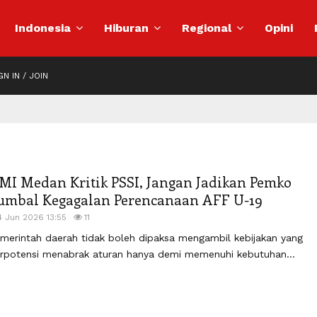
Indonesia
Hiburan
Regional
Opini
N IN / JOIN
MI Medan Kritik PSSI, Jangan Jadikan Pemko
umbal Kegagalan Perencanaan AFF U-19
4 Jun 2026 13:55
11
merintah daerah tidak boleh dipaksa mengambil kebijakan yang
rpotensi menabrak aturan hanya demi memenuhi kebutuhan...