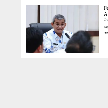
P
A
Se
me