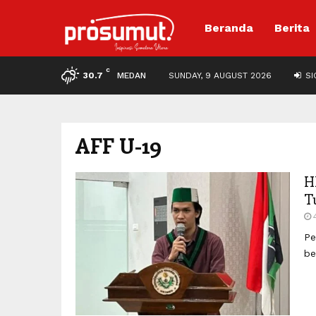
Beranda
Berita
C
30.7
MEDAN
SUNDAY, 9 AUGUST 2026
SIG
AFF U-19
H
T
Pe
be