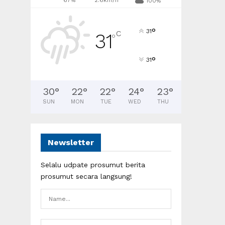
67%
2.6km/h
100%
°
31
C
31
°
°
31
30
°
22
°
22
°
24
°
23
°
SUN
MON
TUE
WED
THU
Newsletter
Selalu udpate prosumut berita
prosumut secara langsung!