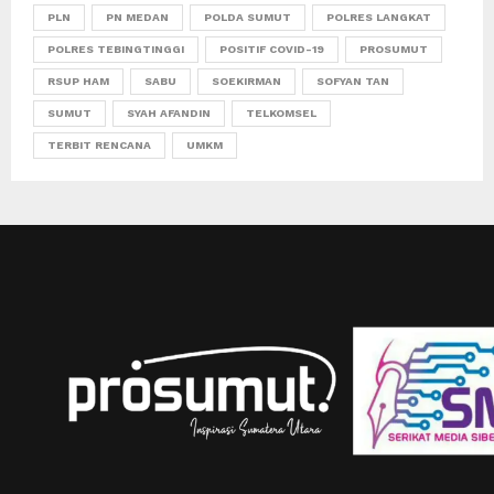
PLN
PN MEDAN
POLDA SUMUT
POLRES LANGKAT
POLRES TEBINGTINGGI
POSITIF COVID-19
PROSUMUT
RSUP HAM
SABU
SOEKIRMAN
SOFYAN TAN
SUMUT
SYAH AFANDIN
TELKOMSEL
TERBIT RENCANA
UMKM