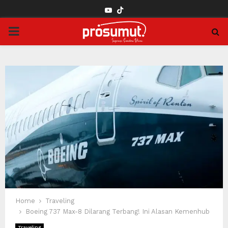
YOUTUBE
PRIMARY
MENU
Home
Traveling
Boeing 737 Max-8 Dilarang Terbang! Ini Alasan Kemenhub
Traveling