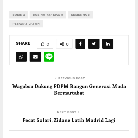
BOEING
BOEING 737 MAX 8
KEMENHUB
PESAWAT JATUH
SHARE
0
0
PREVIOUS POST
Wagubsu Dukung PDPM Bangun Generasi Muda
Bermartabat
NEXT POST
Pecat Solari, Zidane Latih Madrid Lagi