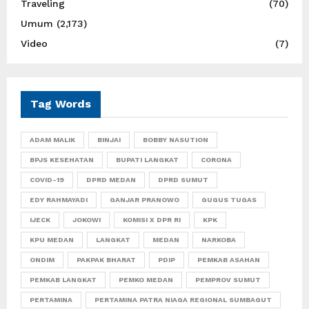
Traveling
(70)
Umum
(2,173)
Video
(7)
Tag Words
ADAM MALIK
BINJAI
BOBBY NASUTION
BPJS KESEHATAN
BUPATI LANGKAT
CORONA
COVID-19
DPRD MEDAN
DPRD SUMUT
EDY RAHMAYADI
GANJAR PRANOWO
GUGUS TUGAS
IJECK
JOKOWI
KOMISI X DPR RI
KPK
KPU MEDAN
LANGKAT
MEDAN
NARKOBA
ONDIM
PAKPAK BHARAT
PDIP
PEMKAB ASAHAN
PEMKAB LANGKAT
PEMKO MEDAN
PEMPROV SUMUT
PERTAMINA
PERTAMINA PATRA NIAGA REGIONAL SUMBAGUT