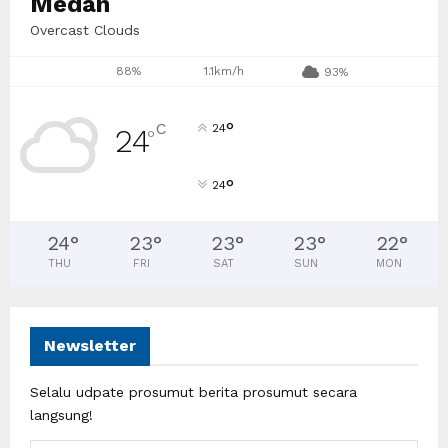
Medan
Overcast Clouds
88%
1.1km/h
93%
°
C
24
24
°
°
24
24
°
23
°
23
°
23
°
22
°
THU
FRI
SAT
SUN
MON
Newsletter
Selalu udpate prosumut berita prosumut secara
langsung!