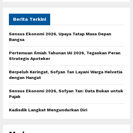
S
r
c
E
h
Berita Terkini
f
A
o
Sensus Ekonomi 2026, Upaya Tatap Masa Depan
r
R
Bangsa
:
C
Pertemuan Ilmiah Tahunan IAI 2026, Tegaskan Peran
Strategis Apoteker
H
Berpeluh Keringat, Sofyan Tan Layani Warga Helvetia
dengan Hangat
Sensus Ekonomi 2026, Sofyan Tan: Data Bukan untuk
Pajak
Kadisdik Langkat Mengundurkan Diri