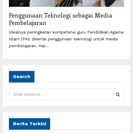
Penggunaan Teknologi sebagai Media
Pembelajaran
Idealnya peningkatan kompetensi guru Pendidikan Agama
Islam (PAI) disertai penggunaan teknologi untuk media
pembelajaran. Hal...
Search
S
e
a
S
r
c
E
h
Berita Terkini
f
A