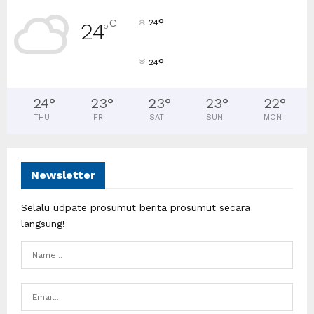
°
C
24
24
°
°
24
24
°
23
°
23
°
23
°
22
°
THU
FRI
SAT
SUN
MON
Newsletter
Selalu udpate prosumut berita prosumut secara
langsung!