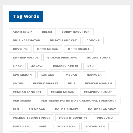
Tag Words
ADAM MALIK
BINJAI
BOBBY NASUTION
BPJS KESEHATAN
BUPATI LANGKAT
CORONA
COVID-19
DPRD MEDAN
DPRD SUMUT
EDY RAHMAYADI
GANJAR PRANOWO
GUGUS TUGAS
IJECK
JOKOWI
KOMISI X DPR RI
KPK
KPU MEDAN
LANGKAT
MEDAN
NARKOBA
ONDIM
PAKPAK BHARAT
PDIP
PEMKAB ASAHAN
PEMKAB LANGKAT
PEMKO MEDAN
PEMPROV SUMUT
PERTAMINA
PERTAMINA PATRA NIAGA REGIONAL SUMBAGUT
PLN
PN MEDAN
POLDA SUMUT
POLRES LANGKAT
POLRES TEBINGTINGGI
POSITIF COVID-19
PROSUMUT
RSUP HAM
SABU
SOEKIRMAN
SOFYAN TAN