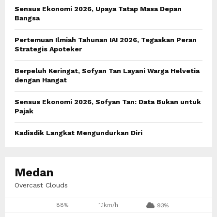
o
Sensus Ekonomi 2026, Upaya Tatap Masa Depan
r
R
Bangsa
:
C
Pertemuan Ilmiah Tahunan IAI 2026, Tegaskan Peran
Strategis Apoteker
H
Berpeluh Keringat, Sofyan Tan Layani Warga Helvetia
dengan Hangat
Sensus Ekonomi 2026, Sofyan Tan: Data Bukan untuk
Pajak
Kadisdik Langkat Mengundurkan Diri
Medan
Overcast Clouds
88%
1.1km/h
93%