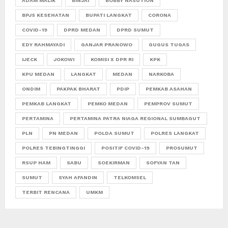
ADAM MALIK
BINJAI
BOBBY NASUTION
BPJS KESEHATAN
BUPATI LANGKAT
CORONA
COVID-19
DPRD MEDAN
DPRD SUMUT
EDY RAHMAYADI
GANJAR PRANOWO
GUGUS TUGAS
IJECK
JOKOWI
KOMISI X DPR RI
KPK
KPU MEDAN
LANGKAT
MEDAN
NARKOBA
ONDIM
PAKPAK BHARAT
PDIP
PEMKAB ASAHAN
PEMKAB LANGKAT
PEMKO MEDAN
PEMPROV SUMUT
PERTAMINA
PERTAMINA PATRA NIAGA REGIONAL SUMBAGUT
PLN
PN MEDAN
POLDA SUMUT
POLRES LANGKAT
POLRES TEBINGTINGGI
POSITIF COVID-19
PROSUMUT
RSUP HAM
SABU
SOEKIRMAN
SOFYAN TAN
SUMUT
SYAH AFANDIN
TELKOMSEL
TERBIT RENCANA
UMKM