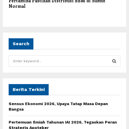
Pertamina Pastikan Distribusi BBM di Sumut
Normal
Search
S
e
a
S
r
c
E
h
Berita Terkini
f
A
o
Sensus Ekonomi 2026, Upaya Tatap Masa Depan
r
R
Bangsa
:
C
Pertemuan Ilmiah Tahunan IAI 2026, Tegaskan Peran
Strategis Apoteker