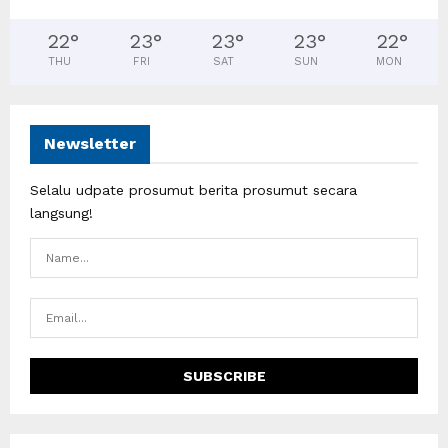
22
°
23
°
23
°
23
°
22
°
THU
FRI
SAT
SUN
MON
Newsletter
Selalu udpate prosumut berita prosumut secara
langsung!