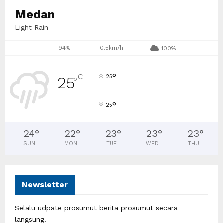
Medan
Light Rain
94%
0.5km/h
100%
°
C
25
25
°
°
25
24
°
22
°
23
°
23
°
23
°
SUN
MON
TUE
WED
THU
Newsletter
Selalu udpate prosumut berita prosumut secara
langsung!