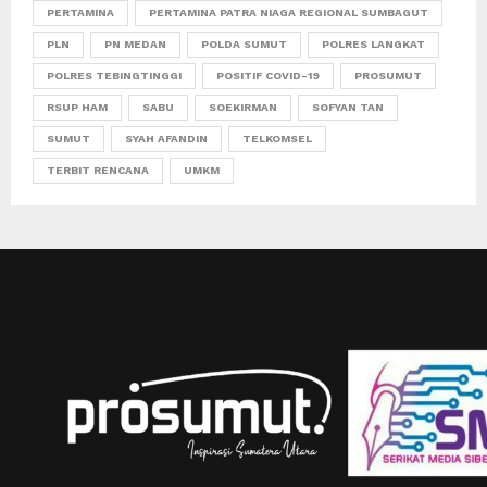
PERTAMINA
PERTAMINA PATRA NIAGA REGIONAL SUMBAGUT
PLN
PN MEDAN
POLDA SUMUT
POLRES LANGKAT
POLRES TEBINGTINGGI
POSITIF COVID-19
PROSUMUT
RSUP HAM
SABU
SOEKIRMAN
SOFYAN TAN
SUMUT
SYAH AFANDIN
TELKOMSEL
TERBIT RENCANA
UMKM