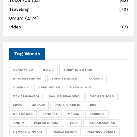
Tokoh/Obituari
(62)
Traveling
(70)
Umum
(2,174)
Video
(7)
Tag Words
ADAM MALIK
BINJAI
BOBBY NASUTION
BPJS KESEHATAN
BUPATI LANGKAT
CORONA
COVID-19
DPRD MEDAN
DPRD SUMUT
EDY RAHMAYADI
GANJAR PRANOWO
GUGUS TUGAS
IJECK
JOKOWI
KOMISI X DPR RI
KPK
KPU MEDAN
LANGKAT
MEDAN
NARKOBA
ONDIM
PAKPAK BHARAT
PDIP
PEMKAB ASAHAN
PEMKAB LANGKAT
PEMKO MEDAN
PEMPROV SUMUT