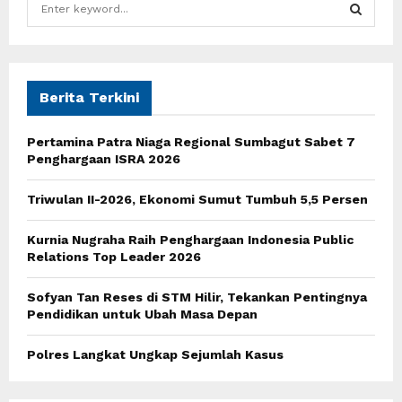
S
e
a
S
r
c
E
h
Berita Terkini
f
A
o
Pertamina Patra Niaga Regional Sumbagut Sabet 7
r
R
Penghargaan ISRA 2026
:
C
Triwulan II-2026, Ekonomi Sumut Tumbuh 5,5 Persen
H
Kurnia Nugraha Raih Penghargaan Indonesia Public
Relations Top Leader 2026
Sofyan Tan Reses di STM Hilir, Tekankan Pentingnya
Pendidikan untuk Ubah Masa Depan
Polres Langkat Ungkap Sejumlah Kasus