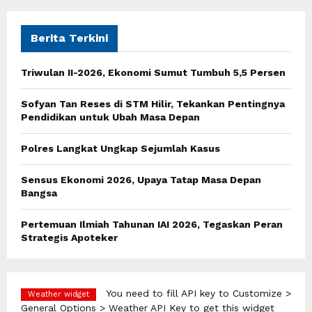
r
c
E
h
Berita Terkini
f
A
o
Triwulan II-2026, Ekonomi Sumut Tumbuh 5,5 Persen
r
R
:
Sofyan Tan Reses di STM Hilir, Tekankan Pentingnya
C
Pendidikan untuk Ubah Masa Depan
H
Polres Langkat Ungkap Sejumlah Kasus
Sensus Ekonomi 2026, Upaya Tatap Masa Depan
Bangsa
Pertemuan Ilmiah Tahunan IAI 2026, Tegaskan Peran
Strategis Apoteker
You need to fill API key to Customize >
Weather widget
General Options > Weather API Key to get this widget