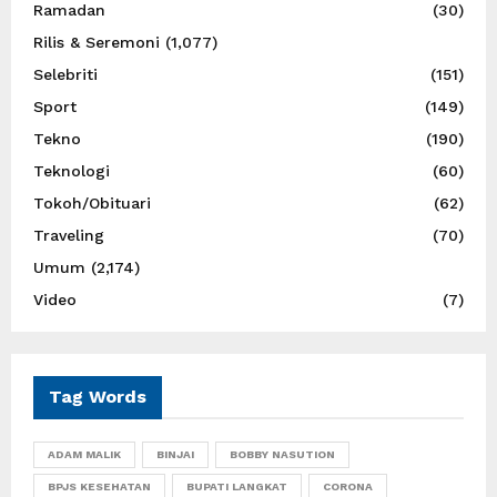
Ramadan
(30)
Rilis & Seremoni
(1,077)
Selebriti
(151)
Sport
(149)
Tekno
(190)
Teknologi
(60)
Tokoh/Obituari
(62)
Traveling
(70)
Umum
(2,174)
Video
(7)
Tag Words
ADAM MALIK
BINJAI
BOBBY NASUTION
BPJS KESEHATAN
BUPATI LANGKAT
CORONA