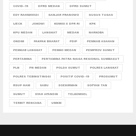
COVID-19
DPRD MEDAN
DPRD SUMUT
EDY RAHMAYADI
GANJAR PRANOWO
GUGUS TUGAS
IJECK
JOKOWI
KOMISI X DPR RI
KPK
KPU MEDAN
LANGKAT
MEDAN
NARKOBA
ONDIM
PAKPAK BHARAT
PDIP
PEMKAB ASAHAN
PEMKAB LANGKAT
PEMKO MEDAN
PEMPROV SUMUT
PERTAMINA
PERTAMINA PATRA NIAGA REGIONAL SUMBAGUT
PLN
PN MEDAN
POLDA SUMUT
POLRES LANGKAT
POLRES TEBINGTINGGI
POSITIF COVID-19
PROSUMUT
RSUP HAM
SABU
SOEKIRMAN
SOFYAN TAN
SUMUT
SYAH AFANDIN
TELKOMSEL
TERBIT RENCANA
UMKM