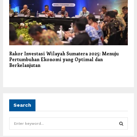
Rakor Investasi Wilayah Sumatera 2025: Menuju
Pertumbuhan Ekonomi yang Optimal dan
Berkelanjutan
Search
S
e
a
S