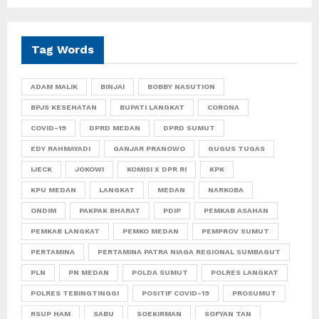
Tag Words
ADAM MALIK
BINJAI
BOBBY NASUTION
BPJS KESEHATAN
BUPATI LANGKAT
CORONA
COVID-19
DPRD MEDAN
DPRD SUMUT
EDY RAHMAYADI
GANJAR PRANOWO
GUGUS TUGAS
IJECK
JOKOWI
KOMISI X DPR RI
KPK
KPU MEDAN
LANGKAT
MEDAN
NARKOBA
ONDIM
PAKPAK BHARAT
PDIP
PEMKAB ASAHAN
PEMKAB LANGKAT
PEMKO MEDAN
PEMPROV SUMUT
PERTAMINA
PERTAMINA PATRA NIAGA REGIONAL SUMBAGUT
PLN
PN MEDAN
POLDA SUMUT
POLRES LANGKAT
POLRES TEBINGTINGGI
POSITIF COVID-19
PROSUMUT
RSUP HAM
SABU
SOEKIRMAN
SOFYAN TAN