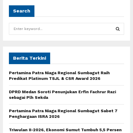
Search
S
e
a
S
r
c
E
h
Berita Terkini
f
A
o
Pertamina Patra Niaga Regional Sumbagut Raih
r
R
Predikat Platinum TSJL & CSR Award 2026
:
C
DPRD Medan Soroti Penunjukan Erfin Fachrur Razi
sebagai Plh Sekda
H
Pertamina Patra Niaga Regional Sumbagut Sabet 7
Penghargaan ISRA 2026
Triwulan II-2026, Ekonomi Sumut Tumbuh 5,5 Persen