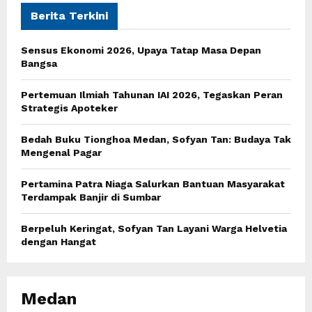
E
h
Berita Terkini
f
A
o
Sensus Ekonomi 2026, Upaya Tatap Masa Depan
r
R
Bangsa
:
C
Pertemuan Ilmiah Tahunan IAI 2026, Tegaskan Peran
Strategis Apoteker
H
Bedah Buku Tionghoa Medan, Sofyan Tan: Budaya Tak
Mengenal Pagar
Pertamina Patra Niaga Salurkan Bantuan Masyarakat
Terdampak Banjir di Sumbar
Berpeluh Keringat, Sofyan Tan Layani Warga Helvetia
dengan Hangat
Medan