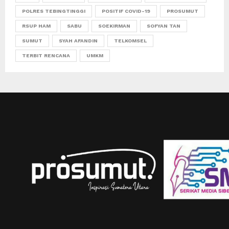
POLRES TEBINGTINGGI
POSITIF COVID-19
PROSUMUT
RSUP HAM
SABU
SOEKIRMAN
SOFYAN TAN
SUMUT
SYAH AFANDIN
TELKOMSEL
TERBIT RENCANA
UMKM