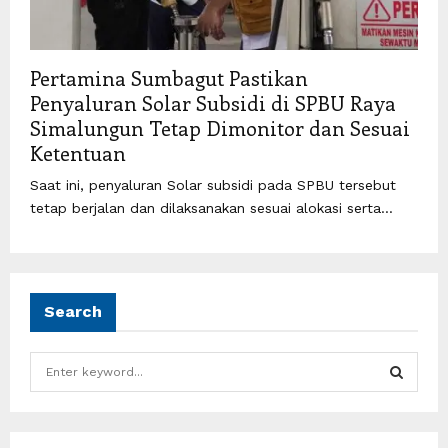
Pertamina Sumbagut Pastikan
Penyaluran Solar Subsidi di SPBU Raya
Simalungun Tetap Dimonitor dan Sesuai
Ketentuan
Saat ini, penyaluran Solar subsidi pada SPBU tersebut
tetap berjalan dan dilaksanakan sesuai alokasi serta...
Search
S
e
a
S
r
c