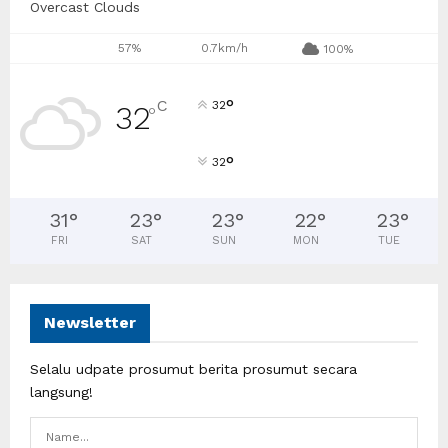
Overcast Clouds
57%
0.7km/h
100%
°
C
32
32
°
°
32
31
°
23
°
23
°
22
°
23
°
FRI
SAT
SUN
MON
TUE
Newsletter
Selalu udpate prosumut berita prosumut secara
langsung!