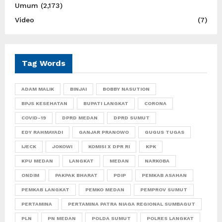
Umum
(2,173)
Video
(7)
Tag Words
ADAM MALIK
BINJAI
BOBBY NASUTION
BPJS KESEHATAN
BUPATI LANGKAT
CORONA
COVID-19
DPRD MEDAN
DPRD SUMUT
EDY RAHMAYADI
GANJAR PRANOWO
GUGUS TUGAS
IJECK
JOKOWI
KOMISI X DPR RI
KPK
KPU MEDAN
LANGKAT
MEDAN
NARKOBA
ONDIM
PAKPAK BHARAT
PDIP
PEMKAB ASAHAN
PEMKAB LANGKAT
PEMKO MEDAN
PEMPROV SUMUT
PERTAMINA
PERTAMINA PATRA NIAGA REGIONAL SUMBAGUT
PLN
PN MEDAN
POLDA SUMUT
POLRES LANGKAT