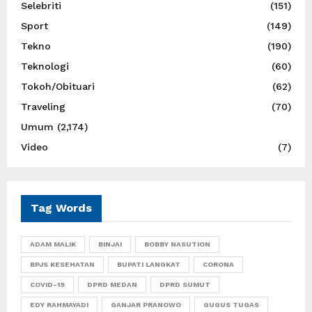
Selebriti
(151)
Sport
(149)
Tekno
(190)
Teknologi
(60)
Tokoh/Obituari
(62)
Traveling
(70)
Umum
(2,174)
Video
(7)
Tag Words
ADAM MALIK
BINJAI
BOBBY NASUTION
BPJS KESEHATAN
BUPATI LANGKAT
CORONA
COVID-19
DPRD MEDAN
DPRD SUMUT
EDY RAHMAYADI
GANJAR PRANOWO
GUGUS TUGAS