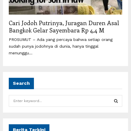
Cari Jodoh Putrinya, Juragan Duren Asal
Bangkok Gelar Sayembara Rp 4,4 M
PROSUMUT – Ada yang percaya bahwa setiap orang
sudah punya jodohnya di dunia, hanya tinggal
menunggu...
Search
S
e
a
S
r
c
E
h
Berita Terkini