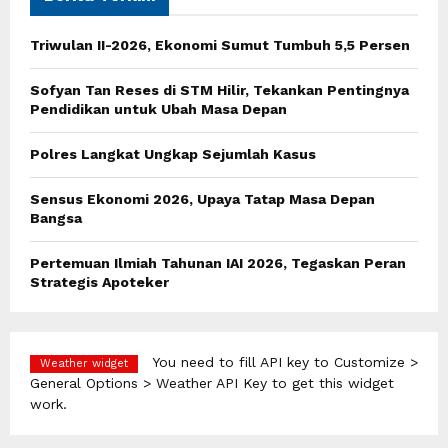
f
A
o
Triwulan II-2026, Ekonomi Sumut Tumbuh 5,5 Persen
r
R
:
Sofyan Tan Reses di STM Hilir, Tekankan Pentingnya
C
Pendidikan untuk Ubah Masa Depan
H
Polres Langkat Ungkap Sejumlah Kasus
Sensus Ekonomi 2026, Upaya Tatap Masa Depan
Bangsa
Pertemuan Ilmiah Tahunan IAI 2026, Tegaskan Peran
Strategis Apoteker
You need to fill API key to Customize >
Weather widget
General Options > Weather API Key to get this widget
work.