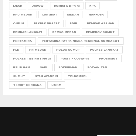
IJECK
JOKOWI
KOMISI X DPR RI
KPK
KPU MEDAN
LANGKAT
MEDAN
NARKOBA
ONDIM
PAKPAK BHARAT
PDIP
PEMKAB ASAHAN
PEMKAB LANGKAT
PEMKO MEDAN
PEMPROV SUMUT
PERTAMINA
PERTAMINA PATRA NIAGA REGIONAL SUMBAGUT
PLN
PN MEDAN
POLDA SUMUT
POLRES LANGKAT
POLRES TEBINGTINGGI
POSITIF COVID-19
PROSUMUT
RSUP HAM
SABU
SOEKIRMAN
SOFYAN TAN
SUMUT
SYAH AFANDIN
TELKOMSEL
TERBIT RENCANA
UMKM