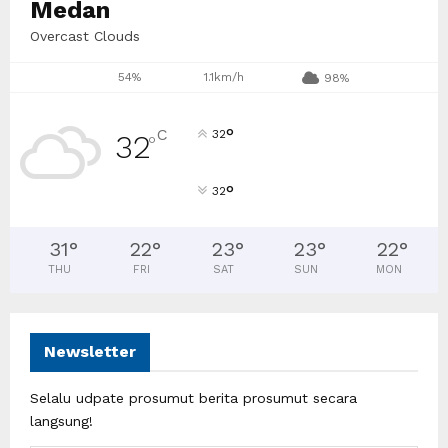
Medan
Overcast Clouds
54%
1.1km/h
98%
°
C
32
32
°
°
32
31
°
22
°
23
°
23
°
22
°
THU
FRI
SAT
SUN
MON
Newsletter
Selalu udpate prosumut berita prosumut secara
langsung!