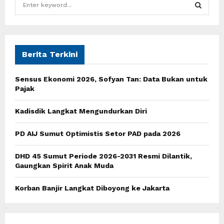
e
a
S
r
c
E
h
Berita Terkini
f
A
o
Sensus Ekonomi 2026, Sofyan Tan: Data Bukan untuk
r
R
Pajak
:
C
Kadisdik Langkat Mengundurkan Diri
H
PD AIJ Sumut Optimistis Setor PAD pada 2026
DHD 45 Sumut Periode 2026-2031 Resmi Dilantik,
Gaungkan Spirit Anak Muda
Korban Banjir Langkat Diboyong ke Jakarta