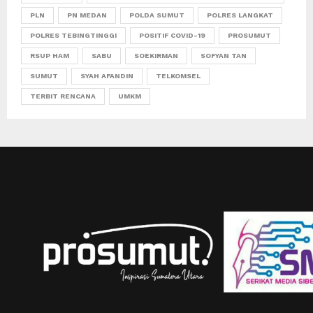
PLN
PN MEDAN
POLDA SUMUT
POLRES LANGKAT
POLRES TEBINGTINGGI
POSITIF COVID-19
PROSUMUT
RSUP HAM
SABU
SOEKIRMAN
SOFYAN TAN
SUMUT
SYAH AFANDIN
TELKOMSEL
TERBIT RENCANA
UMKM