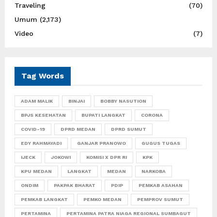
Traveling
(70)
Umum
(2,173)
Video
(7)
Tag Words
ADAM MALIK
BINJAI
BOBBY NASUTION
BPJS KESEHATAN
BUPATI LANGKAT
CORONA
COVID-19
DPRD MEDAN
DPRD SUMUT
EDY RAHMAYADI
GANJAR PRANOWO
GUGUS TUGAS
IJECK
JOKOWI
KOMISI X DPR RI
KPK
KPU MEDAN
LANGKAT
MEDAN
NARKOBA
ONDIM
PAKPAK BHARAT
PDIP
PEMKAB ASAHAN
PEMKAB LANGKAT
PEMKO MEDAN
PEMPROV SUMUT
PERTAMINA
PERTAMINA PATRA NIAGA REGIONAL SUMBAGUT