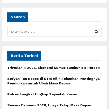
Search
S
e
a
S
r
c
E
h
Berita Terkini
f
A
o
Triwulan II-2026, Ekonomi Sumut Tumbuh 5,5 Persen
r
R
:
Sofyan Tan Reses di STM Hilir, Tekankan Pentingnya
C
Pendidikan untuk Ubah Masa Depan
H
Polres Langkat Ungkap Sejumlah Kasus
Sensus Ekonomi 2026, Upaya Tatap Masa Depan