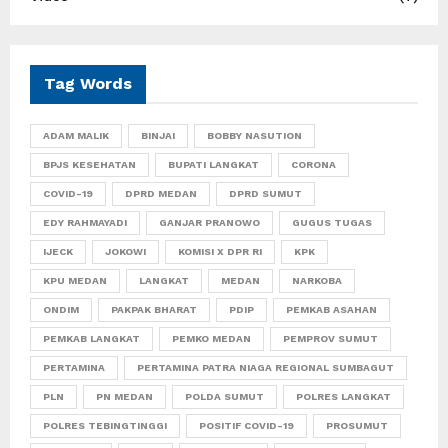
Tag Words
ADAM MALIK
BINJAI
BOBBY NASUTION
BPJS KESEHATAN
BUPATI LANGKAT
CORONA
COVID-19
DPRD MEDAN
DPRD SUMUT
EDY RAHMAYADI
GANJAR PRANOWO
GUGUS TUGAS
IJECK
JOKOWI
KOMISI X DPR RI
KPK
KPU MEDAN
LANGKAT
MEDAN
NARKOBA
ONDIM
PAKPAK BHARAT
PDIP
PEMKAB ASAHAN
PEMKAB LANGKAT
PEMKO MEDAN
PEMPROV SUMUT
PERTAMINA
PERTAMINA PATRA NIAGA REGIONAL SUMBAGUT
PLN
PN MEDAN
POLDA SUMUT
POLRES LANGKAT
POLRES TEBINGTINGGI
POSITIF COVID-19
PROSUMUT