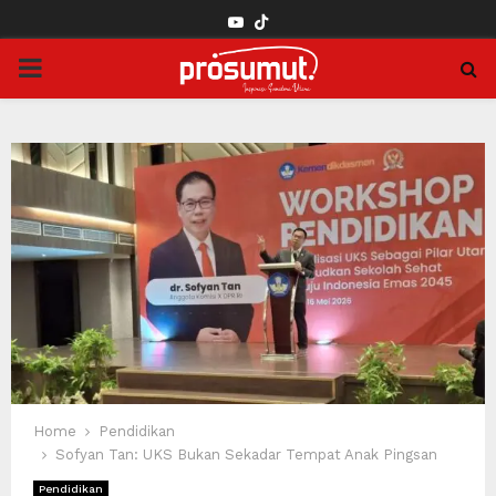
YOUTUBE
PRIMARY
MENU
Home
Pendidikan
Sofyan Tan: UKS Bukan Sekadar Tempat Anak Pingsan
Pendidikan