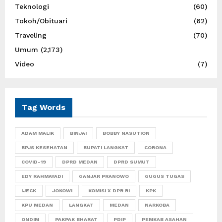
Teknologi
(60)
Tokoh/Obituari
(62)
Traveling
(70)
Umum
(2,173)
Video
(7)
Tag Words
ADAM MALIK
BINJAI
BOBBY NASUTION
BPJS KESEHATAN
BUPATI LANGKAT
CORONA
COVID-19
DPRD MEDAN
DPRD SUMUT
EDY RAHMAYADI
GANJAR PRANOWO
GUGUS TUGAS
IJECK
JOKOWI
KOMISI X DPR RI
KPK
KPU MEDAN
LANGKAT
MEDAN
NARKOBA
ONDIM
PAKPAK BHARAT
PDIP
PEMKAB ASAHAN