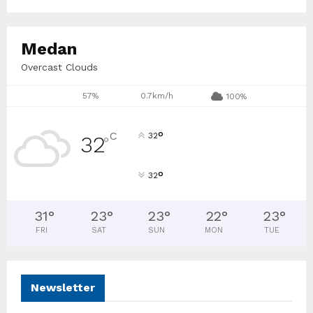
Medan
Overcast Clouds
57%
0.7km/h
100%
°
C
32
32
°
°
32
31
°
23
°
23
°
22
°
23
°
FRI
SAT
SUN
MON
TUE
Newsletter