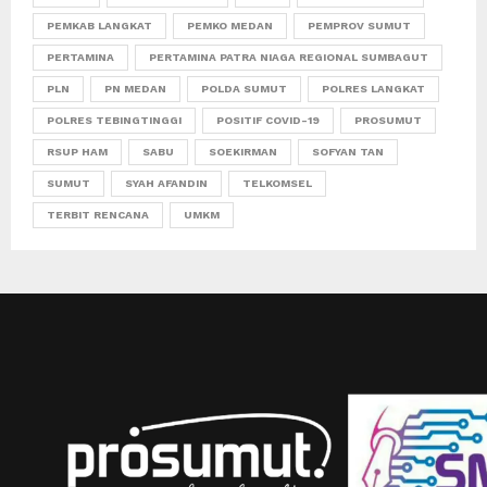
PEMKAB LANGKAT
PEMKO MEDAN
PEMPROV SUMUT
PERTAMINA
PERTAMINA PATRA NIAGA REGIONAL SUMBAGUT
PLN
PN MEDAN
POLDA SUMUT
POLRES LANGKAT
POLRES TEBINGTINGGI
POSITIF COVID-19
PROSUMUT
RSUP HAM
SABU
SOEKIRMAN
SOFYAN TAN
SUMUT
SYAH AFANDIN
TELKOMSEL
TERBIT RENCANA
UMKM