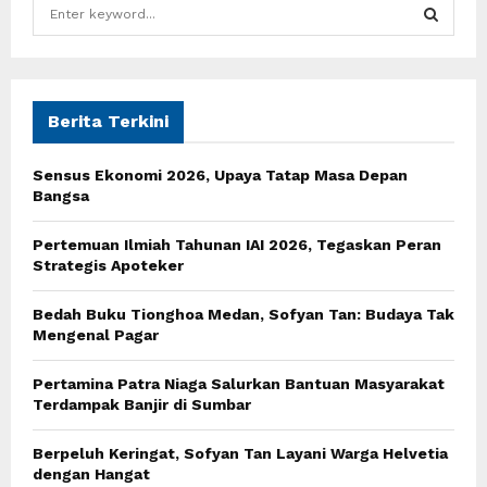
S
e
a
S
r
c
E
h
Berita Terkini
f
A
o
Sensus Ekonomi 2026, Upaya Tatap Masa Depan
r
R
Bangsa
:
C
Pertemuan Ilmiah Tahunan IAI 2026, Tegaskan Peran
Strategis Apoteker
H
Bedah Buku Tionghoa Medan, Sofyan Tan: Budaya Tak
Mengenal Pagar
Pertamina Patra Niaga Salurkan Bantuan Masyarakat
Terdampak Banjir di Sumbar
Berpeluh Keringat, Sofyan Tan Layani Warga Helvetia
dengan Hangat