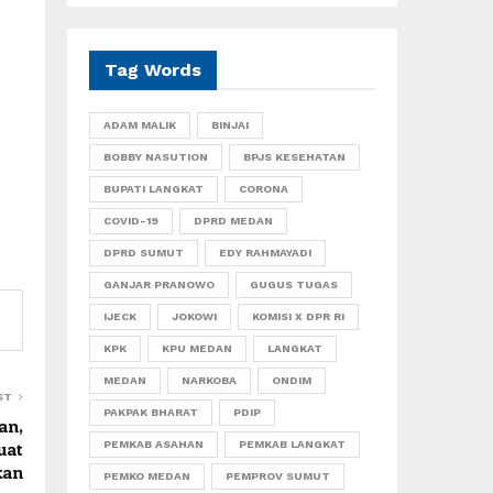
Tag Words
ADAM MALIK
BINJAI
BOBBY NASUTION
BPJS KESEHATAN
BUPATI LANGKAT
CORONA
COVID-19
DPRD MEDAN
DPRD SUMUT
EDY RAHMAYADI
GANJAR PRANOWO
GUGUS TUGAS
IJECK
JOKOWI
KOMISI X DPR RI
KPK
KPU MEDAN
LANGKAT
MEDAN
NARKOBA
ONDIM
ST
PAKPAK BHARAT
PDIP
an,
uat
PEMKAB ASAHAN
PEMKAB LANGKAT
kan
PEMKO MEDAN
PEMPROV SUMUT