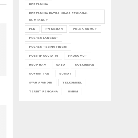
PERTAMINA
PERTAMINA PATRA NIAGA REGIONAL
SUMBAGUT
PLN
PN MEDAN
POLDA SUMUT
POLRES LANGKAT
POLRES TEBINGTINGGI
POSITIF COVID-19
PROSUMUT
RSUP HAM
SABU
SOEKIRMAN
SOFYAN TAN
SUMUT
SYAH AFANDIN
TELKOMSEL
n
TERBIT RENCANA
UMKM