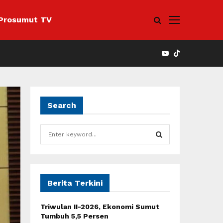
Prosumut TV
YOUTUBE
Search
S
e
a
S
r
c
E
h
Berita Terkini
f
A
o
Triwulan II-2026, Ekonomi Sumut
r
R
Tumbuh 5,5 Persen