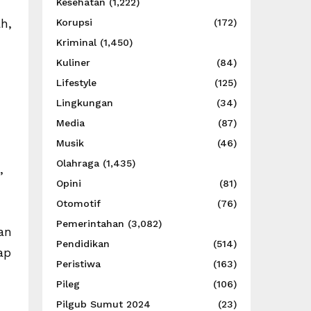
Kesehatan
(1,222)
h,
Korupsi
(172)
Kriminal
(1,450)
Kuliner
(84)
Lifestyle
(125)
Lingkungan
(34)
Media
(87)
Musik
(46)
Olahraga
(1,435)
,
Opini
(81)
Otomotif
(76)
Pemerintahan
(3,082)
an
Pendidikan
(514)
ap
Peristiwa
(163)
Pileg
(106)
Pilgub Sumut 2024
(23)