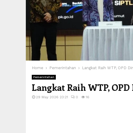
Home
Pemerintahan
Langkat Raih WTP, OPD Di
Pemerintahan
Langkat Raih WTP, OPD 
29 May 2026 23:21
0
16