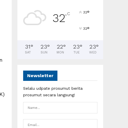
°
32
C
32
°
°
32
31
°
23
°
22
°
23
°
23
°
SAT
SUN
MON
TUE
WED
n
Newsletter
Selalu udpate prosumut berita
K)
prosumut secara langsung!