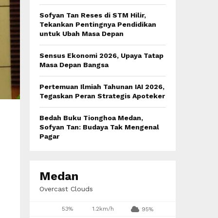
:
C
Sofyan Tan Reses di STM Hilir,
Tekankan Pentingnya Pendidikan
H
untuk Ubah Masa Depan
Sensus Ekonomi 2026, Upaya Tatap
Masa Depan Bangsa
Pertemuan Ilmiah Tahunan IAI 2026,
Tegaskan Peran Strategis Apoteker
Bedah Buku Tionghoa Medan,
Sofyan Tan: Budaya Tak Mengenal
Pagar
Medan
Overcast Clouds
53%
1.2km/h
95%