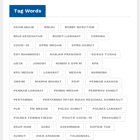
Tag Words
ADAM MALIK
BINJAI
BOBBY NASUTION
BPJS KESEHATAN
BUPATI LANGKAT
CORONA
COVID-19
DPRD MEDAN
DPRD SUMUT
EDY RAHMAYADI
GANJAR PRANOWO
GUGUS TUGAS
IJECK
JOKOWI
KOMISI X DPR RI
KPK
KPU MEDAN
LANGKAT
MEDAN
NARKOBA
ONDIM
PAKPAK BHARAT
PDIP
PEMKAB ASAHAN
PEMKAB LANGKAT
PEMKO MEDAN
PEMPROV SUMUT
PERTAMINA
PERTAMINA PATRA NIAGA REGIONAL SUMBAGUT
PLN
PN MEDAN
POLDA SUMUT
POLRES LANGKAT
POLRES TEBINGTINGGI
POSITIF COVID-19
PROSUMUT
RSUP HAM
SABU
SOEKIRMAN
SOFYAN TAN
SUMUT
SYAH AFANDIN
TELKOMSEL