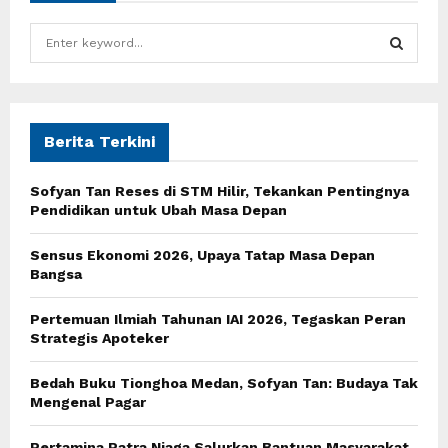
S
e
a
S
r
c
E
h
Berita Terkini
f
A
o
Sofyan Tan Reses di STM Hilir, Tekankan Pentingnya
r
R
Pendidikan untuk Ubah Masa Depan
:
C
Sensus Ekonomi 2026, Upaya Tatap Masa Depan
Bangsa
H
Pertemuan Ilmiah Tahunan IAI 2026, Tegaskan Peran
Strategis Apoteker
Bedah Buku Tionghoa Medan, Sofyan Tan: Budaya Tak
Mengenal Pagar
Pertamina Patra Niaga Salurkan Bantuan Masyarakat