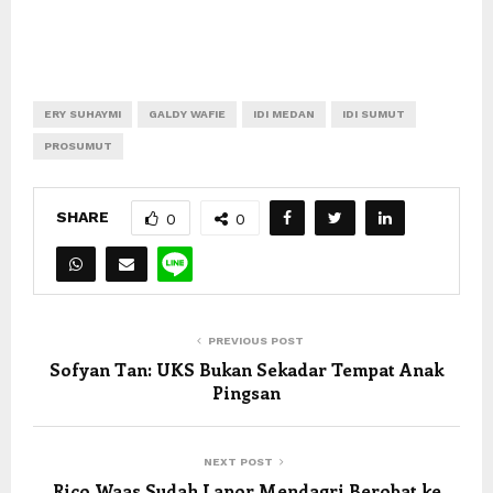
ERY SUHAYMI
GALDY WAFIE
IDI MEDAN
IDI SUMUT
PROSUMUT
SHARE
0
0
PREVIOUS POST
Sofyan Tan: UKS Bukan Sekadar Tempat Anak
Pingsan
NEXT POST
Rico Waas Sudah Lapor Mendagri Berobat ke