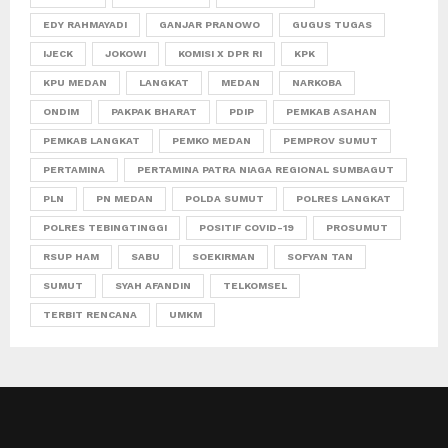
EDY RAHMAYADI
GANJAR PRANOWO
GUGUS TUGAS
IJECK
JOKOWI
KOMISI X DPR RI
KPK
KPU MEDAN
LANGKAT
MEDAN
NARKOBA
ONDIM
PAKPAK BHARAT
PDIP
PEMKAB ASAHAN
PEMKAB LANGKAT
PEMKO MEDAN
PEMPROV SUMUT
PERTAMINA
PERTAMINA PATRA NIAGA REGIONAL SUMBAGUT
PLN
PN MEDAN
POLDA SUMUT
POLRES LANGKAT
POLRES TEBINGTINGGI
POSITIF COVID-19
PROSUMUT
RSUP HAM
SABU
SOEKIRMAN
SOFYAN TAN
SUMUT
SYAH AFANDIN
TELKOMSEL
TERBIT RENCANA
UMKM