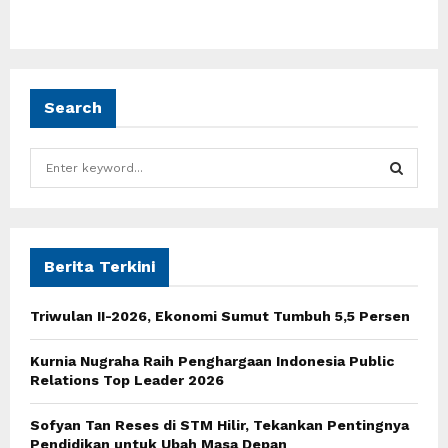
Search
S
e
a
S
r
c
E
h
Berita Terkini
f
A
o
Triwulan II-2026, Ekonomi Sumut Tumbuh 5,5 Persen
r
R
:
Kurnia Nugraha Raih Penghargaan Indonesia Public
C
Relations Top Leader 2026
H
Sofyan Tan Reses di STM Hilir, Tekankan Pentingnya
Pendidikan untuk Ubah Masa Depan