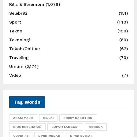
Rilis & Seremoni
(1,078)
Selebriti
(151)
Sport
(149)
Tekno
(190)
Teknologi
(60)
Tokoh/Obituari
(62)
Traveling
(70)
Umum
(2,174)
Video
(7)
Tag Words
ADAM MALIK
BINJAI
BOBBY NASUTION
BPJS KESEHATAN
BUPATI LANGKAT
CORONA
COVID-19
DPRD MEDAN
DPRD SUMUT