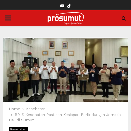
YOUTUBE
PRIMARY
MENU
Home
Kesehatan
BPJS Kesehatan Pastikan Kesiapan Perlindungan Jemaah
Haji di Sumut
Kesehatan