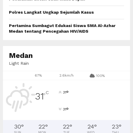
Polres Langkat Ungkap Sejumlah Kasus
Pertamina Sumbagut Edukasi Siswa SMA Al-Azhar
Medan tentang Pencegahan HIV/AIDS
Medan
Light Rain
67%
2.6km/h
100%
°
C
31
31
°
°
31
30
°
22
°
22
°
24
°
23
°
SUN
MON
TUE
WED
THU