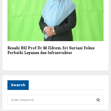
Benahi RSJ Prof Dr M Ildrem, Sri Suriani Fokus
Perbaiki Layanan dan Infrastruktur
Search
S
e
a
S