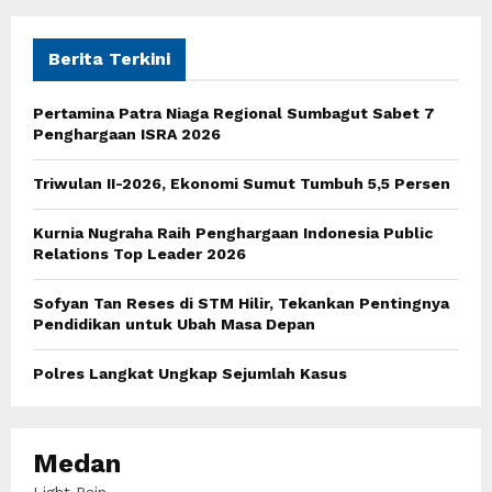
r
c
E
h
Berita Terkini
f
A
o
Pertamina Patra Niaga Regional Sumbagut Sabet 7
r
R
Penghargaan ISRA 2026
:
C
Triwulan II-2026, Ekonomi Sumut Tumbuh 5,5 Persen
H
Kurnia Nugraha Raih Penghargaan Indonesia Public
Relations Top Leader 2026
Sofyan Tan Reses di STM Hilir, Tekankan Pentingnya
Pendidikan untuk Ubah Masa Depan
Polres Langkat Ungkap Sejumlah Kasus
Medan
Light Rain