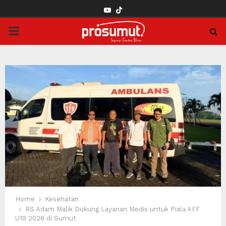
YOUTUBE
PRIMARY
MENU
Home
Kesehatan
RS Adam Malik Dukung Layanan Medis untuk Piala AFF
U19 2026 di Sumut