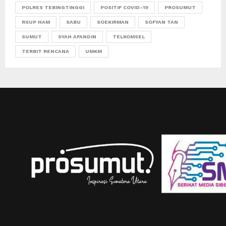
POLRES TEBINGTINGGI
POSITIF COVID-19
PROSUMUT
RSUP HAM
SABU
SOEKIRMAN
SOFYAN TAN
SUMUT
SYAH AFANDIN
TELKOMSEL
TERBIT RENCANA
UMKM