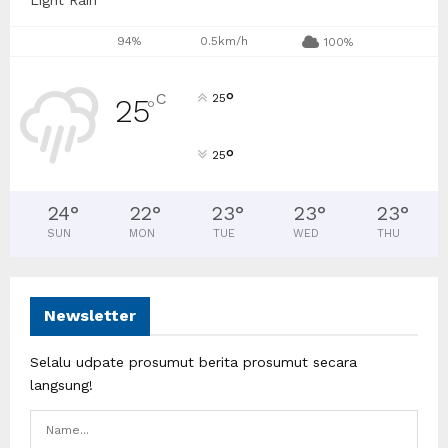
94%
0.5km/h
100%
°
C
25
25
°
°
25
24
°
22
°
23
°
23
°
23
°
SUN
MON
TUE
WED
THU
Newsletter
Selalu udpate prosumut berita prosumut secara
langsung!