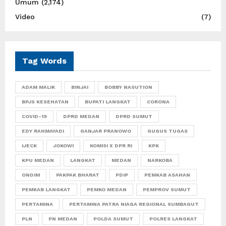
Umum
(2,174)
Video
(7)
Tag Words
ADAM MALIK
BINJAI
BOBBY NASUTION
BPJS KESEHATAN
BUPATI LANGKAT
CORONA
COVID-19
DPRD MEDAN
DPRD SUMUT
EDY RAHMAYADI
GANJAR PRANOWO
GUGUS TUGAS
IJECK
JOKOWI
KOMISI X DPR RI
KPK
KPU MEDAN
LANGKAT
MEDAN
NARKOBA
ONDIM
PAKPAK BHARAT
PDIP
PEMKAB ASAHAN
PEMKAB LANGKAT
PEMKO MEDAN
PEMPROV SUMUT
PERTAMINA
PERTAMINA PATRA NIAGA REGIONAL SUMBAGUT
PLN
PN MEDAN
POLDA SUMUT
POLRES LANGKAT