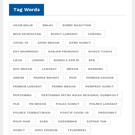
Tag Words
ADAM MALIK
BINJAI
BOBBY NASUTION
BPJS KESEHATAN
BUPATI LANGKAT
CORONA
COVID-19
DPRD MEDAN
DPRD SUMUT
EDY RAHMAYADI
GANJAR PRANOWO
GUGUS TUGAS
IJECK
JOKOWI
KOMISI X DPR RI
KPK
KPU MEDAN
LANGKAT
MEDAN
NARKOBA
ONDIM
PAKPAK BHARAT
PDIP
PEMKAB ASAHAN
PEMKAB LANGKAT
PEMKO MEDAN
PEMPROV SUMUT
PERTAMINA
PERTAMINA PATRA NIAGA REGIONAL SUMBAGUT
PLN
PN MEDAN
POLDA SUMUT
POLRES LANGKAT
POLRES TEBINGTINGGI
POSITIF COVID-19
PROSUMUT
RSUP HAM
SABU
SOEKIRMAN
SOFYAN TAN
SUMUT
SYAH AFANDIN
TELKOMSEL