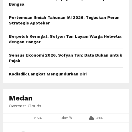
r
R
Bangsa
:
C
Pertemuan Ilmiah Tahunan IAI 2026, Tegaskan Peran
Strategis Apoteker
H
Berpeluh Keringat, Sofyan Tan Layani Warga Helvetia
dengan Hangat
Sensus Ekonomi 2026, Sofyan Tan: Data Bukan untuk
Pajak
Kadisdik Langkat Mengundurkan Diri
Medan
Overcast Clouds
88%
1.1km/h
93%