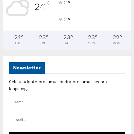
°
C
24
24
°
°
24
24
°
23
°
23
°
23
°
22
°
THU
FRI
SAT
SUN
MON
Newsletter
Selalu udpate prosumut berita prosumut secara
langsung!