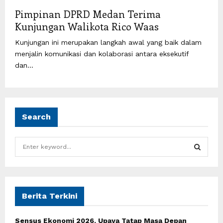
Pimpinan DPRD Medan Terima
Kunjungan Walikota Rico Waas
Kunjungan ini merupakan langkah awal yang baik dalam
menjalin komunikasi dan kolaborasi antara eksekutif
dan...
Search
S
e
a
S
r
c
E
h
Berita Terkini
f
A
o
Sensus Ekonomi 2026, Upaya Tatap Masa Depan